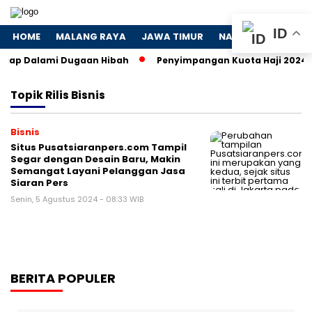
ID
HOME
MALANG RAYA
JAWA TIMUR
NASIONAL
POLIT
Siap Dalami Dugaan Hibah
Penyimpangan Kuota Haji 2024: K
Topik
Rilis Bisnis
Bisnis
Situs Pusatsiaranpers.com Tampil
Segar dengan Desain Baru, Makin
Semangat Layani Pelanggan Jasa
Siaran Pers
Senin, 5 Agustus 2024 - 08:33 WIB
BERITA POPULER