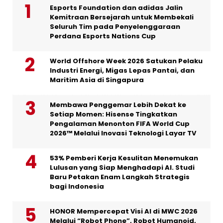
Esports Foundation dan adidas Jalin
Kemitraan Bersejarah untuk Membekali
Seluruh Tim pada Penyelenggaraan
Perdana Esports Nations Cup
World Offshore Week 2026 Satukan Pelaku
Industri Energi, Migas Lepas Pantai, dan
Maritim Asia di Singapura
Membawa Penggemar Lebih Dekat ke
Setiap Momen: Hisense Tingkatkan
Pengalaman Menonton FIFA World Cup
2026™ Melalui Inovasi Teknologi Layar TV
53% Pemberi Kerja Kesulitan Menemukan
Lulusan yang Siap Menghadapi AI. Studi
Baru Petakan Enam Langkah Strategis
bagi Indonesia
HONOR Mempercepat Visi AI di MWC 2026
Melalui “Robot Phone”, Robot Humanoid,