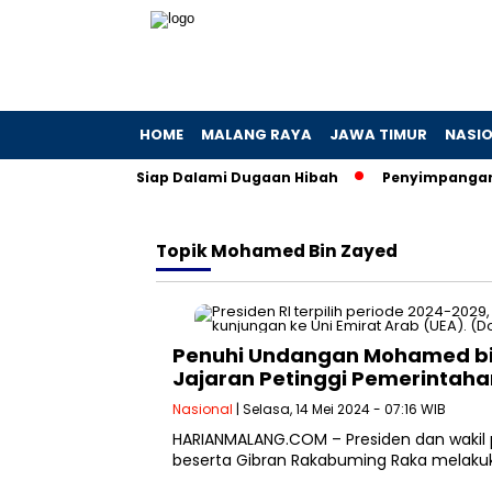
HOME
MALANG RAYA
JAWA TIMUR
NASI
 Khofifah, KPK Siap Dalami Dugaan Hibah
Penyimpangan Kuo
Topik
Mohamed Bin Zayed
Penuhi Undangan Mohamed bi
Jajaran Petinggi Pemerintaha
Nasional
| Selasa, 14 Mei 2024 - 07:16 WIB
HARIANMALANG.COM – Presiden dan wakil p
beserta Gibran Rakabuming Raka melakuk