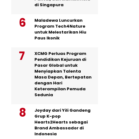
di Singapura
Maladewa Luncurkan
Program Tech4Nature
untuk Melestarikan Hiu
Paus Ikonik
XCMG Perluas Program
Pendidikan Kejuruan di
Pasar Global untuk
Menyiapkan Talenta
Masa Depan, Bertepatan
dengan Hari
Keterampilan Pemuda
Sedunia
Joyday dari Yili Gandeng
Grup K-pop
Hearts2Hearts sebagai
Brand Ambassador di
Indonesia