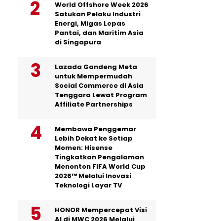
World Offshore Week 2026
Satukan Pelaku Industri
Energi, Migas Lepas
Pantai, dan Maritim Asia
di Singapura
Lazada Gandeng Meta
untuk Mempermudah
Social Commerce di Asia
Tenggara Lewat Program
Affiliate Partnerships
Membawa Penggemar
Lebih Dekat ke Setiap
Momen: Hisense
Tingkatkan Pengalaman
Menonton FIFA World Cup
2026™ Melalui Inovasi
Teknologi Layar TV
HONOR Mempercepat Visi
AI di MWC 2026 Melalui