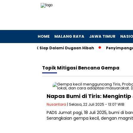
HOME
MALANG RAYA
JAWA TIMUR
NASI
an Khofifah, KPK Siap Dalami Dugaan Hibah
Penyimpangan Ku
Topik
Mitigasi Bencana Gempa
Napas Bumi di Tiris: Mengintip
Nusantara
| Selasa, 22 Juli 2025 - 13:07 WIB
PADS Jumat pagi, 18 Juli 2025, bumi di b
Serangkaian gempa kecil, dengan magnitu