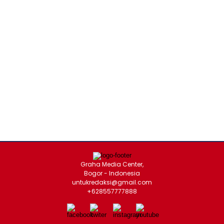
Graha Media Center,
Bogor - Indonesia
untukredaksi@gmail.com
+628557777888