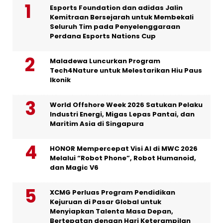
Esports Foundation dan adidas Jalin
Kemitraan Bersejarah untuk Membekali
Seluruh Tim pada Penyelenggaraan
Perdana Esports Nations Cup
Maladewa Luncurkan Program
Tech4Nature untuk Melestarikan Hiu Paus
Ikonik
World Offshore Week 2026 Satukan Pelaku
Industri Energi, Migas Lepas Pantai, dan
Maritim Asia di Singapura
HONOR Mempercepat Visi AI di MWC 2026
Melalui “Robot Phone”, Robot Humanoid,
dan Magic V6
XCMG Perluas Program Pendidikan
Kejuruan di Pasar Global untuk
Menyiapkan Talenta Masa Depan,
Bertepatan dengan Hari Keterampilan