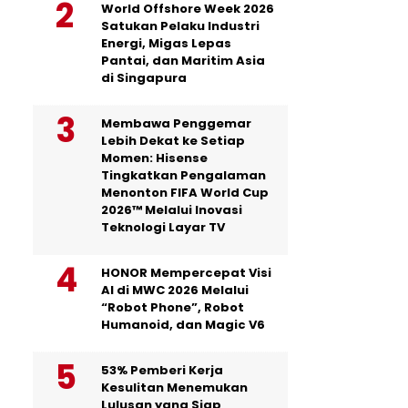
World Offshore Week 2026
Satukan Pelaku Industri
Energi, Migas Lepas
Pantai, dan Maritim Asia
di Singapura
Membawa Penggemar
Lebih Dekat ke Setiap
Momen: Hisense
Tingkatkan Pengalaman
Menonton FIFA World Cup
2026™ Melalui Inovasi
Teknologi Layar TV
HONOR Mempercepat Visi
AI di MWC 2026 Melalui
“Robot Phone”, Robot
Humanoid, dan Magic V6
53% Pemberi Kerja
Kesulitan Menemukan
Lulusan yang Siap