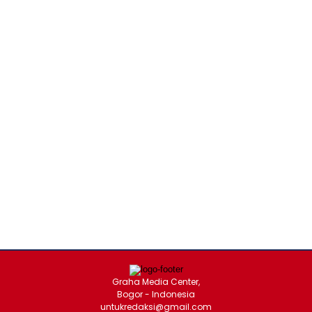
Graha Media Center,
Bogor - Indonesia
untukredaksi@gmail.com