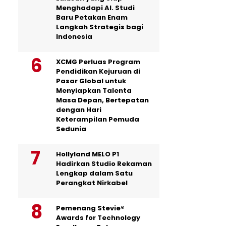
Menghadapi AI. Studi
Baru Petakan Enam
Langkah Strategis bagi
Indonesia
XCMG Perluas Program
Pendidikan Kejuruan di
Pasar Global untuk
Menyiapkan Talenta
Masa Depan, Bertepatan
dengan Hari
Keterampilan Pemuda
Sedunia
Hollyland MELO P1
Hadirkan Studio Rekaman
Lengkap dalam Satu
Perangkat Nirkabel
Pemenang Stevie®
Awards for Technology