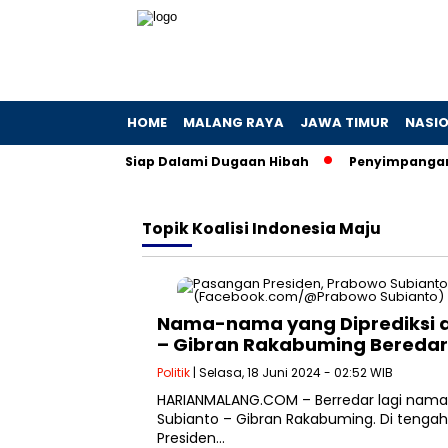
HOME
MALANG RAYA
JAWA TIMUR
NASI
 Khofifah, KPK Siap Dalami Dugaan Hibah
Penyimpangan Kuo
Topik
Koalisi Indonesia Maju
Nama-nama yang Diprediksi a
– Gibran Rakabuming Beredar
Politik
| Selasa, 18 Juni 2024 - 02:52 WIB
HARIANMALANG.COM – Berredar lagi nama-
Subianto – Gibran Rakabuming. Di tengah
Presiden…