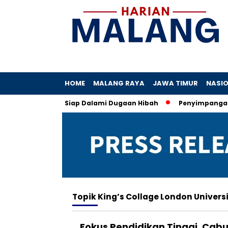
HOME
MALANG RAYA
JAWA TIMUR
NASI
 Khofifah, KPK Siap Dalami Dugaan Hibah
Penyimpangan Kuo
Topik
King’s Collage London Univers
Fokus Pendidikan Tinggi, Cabu