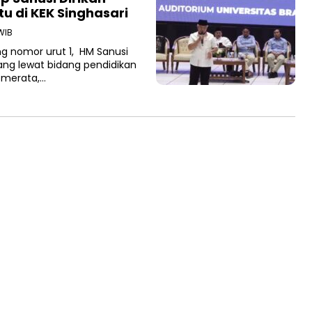
tu di KEK Singhasari
WIB
g nomor urut 1, HM Sanusi
ng lewat bidang pendidikan
h merata,…