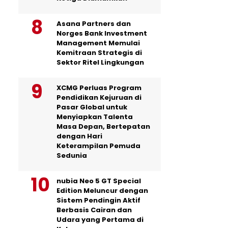
Asana Partners dan
Norges Bank Investment
Management Memulai
Kemitraan Strategis di
Sektor Ritel Lingkungan
XCMG Perluas Program
Pendidikan Kejuruan di
Pasar Global untuk
Menyiapkan Talenta
Masa Depan, Bertepatan
dengan Hari
Keterampilan Pemuda
Sedunia
nubia Neo 5 GT Special
Edition Meluncur dengan
Sistem Pendingin Aktif
Berbasis Cairan dan
Udara yang Pertama di