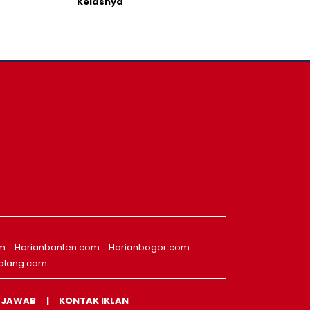
Kelasnya
om
Harianbanten.com
Harianbogor.com
alang.com
 JAWAB
KONTAK IKLAN