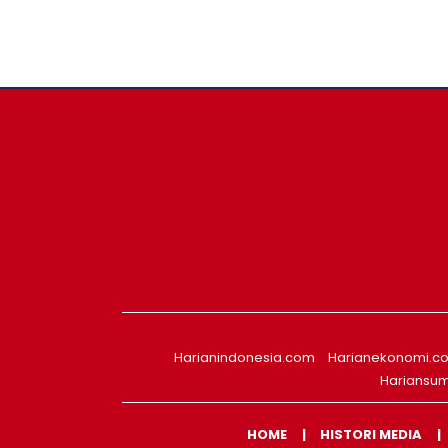
Harianindonesia.com
Harianekonomi.c
Hariansu
HOME
HISTORI MEDIA