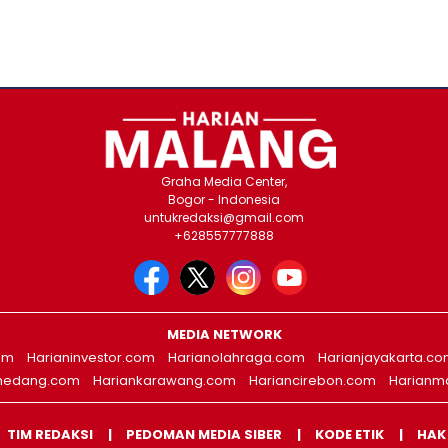
Graha Media Center,
Bogor - Indonesia
untukredaksi@gmail.com
+628557777888
MEDIA NETWORK
om
Harianinvestor.com
Harianolahraga.com
Harianjayakarta.c
medang.com
Hariankarawang.com
Hariancirebon.com
Harianm
TIM REDAKSI
PEDOMAN MEDIA SIBER
KODE ETIK
HAK