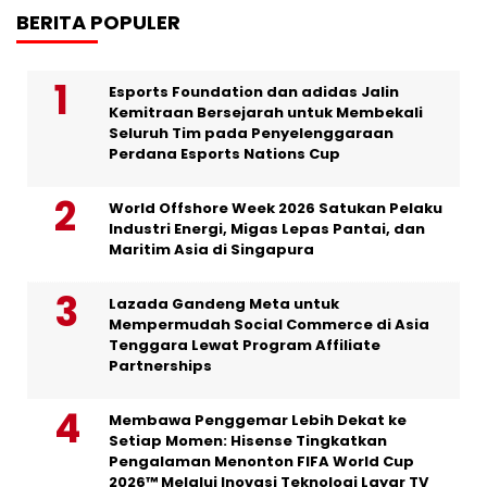
BERITA POPULER
Esports Foundation dan adidas Jalin
Kemitraan Bersejarah untuk Membekali
Seluruh Tim pada Penyelenggaraan
Perdana Esports Nations Cup
World Offshore Week 2026 Satukan Pelaku
Industri Energi, Migas Lepas Pantai, dan
Maritim Asia di Singapura
Lazada Gandeng Meta untuk
Mempermudah Social Commerce di Asia
Tenggara Lewat Program Affiliate
Partnerships
Membawa Penggemar Lebih Dekat ke
Setiap Momen: Hisense Tingkatkan
Pengalaman Menonton FIFA World Cup
2026™ Melalui Inovasi Teknologi Layar TV