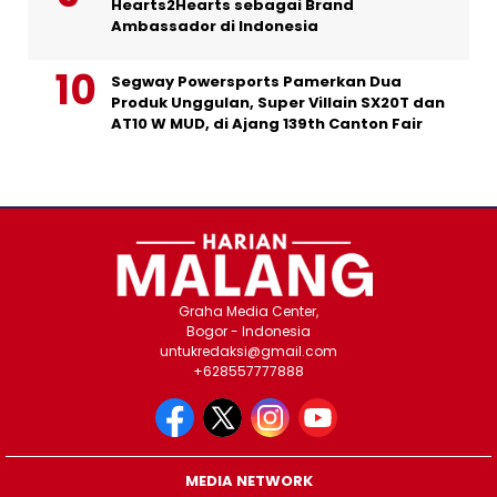
Hearts2Hearts sebagai Brand
Ambassador di Indonesia
Segway Powersports Pamerkan Dua
Produk Unggulan, Super Villain SX20T dan
AT10 W MUD, di Ajang 139th Canton Fair
Graha Media Center,
Bogor - Indonesia
untukredaksi@gmail.com
+628557777888
MEDIA NETWORK