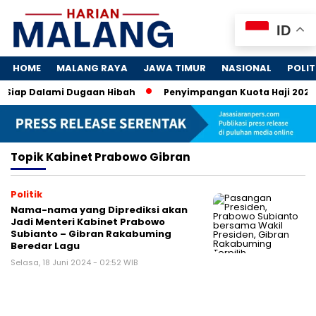
ID
HOME
MALANG RAYA
JAWA TIMUR
NASIONAL
POLIT
 Siap Dalami Dugaan Hibah
Penyimpangan Kuota Haji 2024: 
Topik
Kabinet Prabowo Gibran
Politik
Nama-nama yang Diprediksi akan
Jadi Menteri Kabinet Prabowo
Subianto – Gibran Rakabuming
Beredar Lagu
Selasa, 18 Juni 2024 - 02:52 WIB