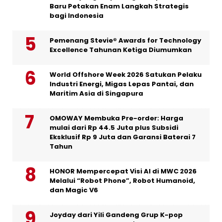
Baru Petakan Enam Langkah Strategis
bagi Indonesia
Pemenang Stevie® Awards for Technology
Excellence Tahunan Ketiga Diumumkan
World Offshore Week 2026 Satukan Pelaku
Industri Energi, Migas Lepas Pantai, dan
Maritim Asia di Singapura
OMOWAY Membuka Pre-order: Harga
mulai dari Rp 44.5 Juta plus Subsidi
Eksklusif Rp 9 Juta dan Garansi Baterai 7
Tahun
HONOR Mempercepat Visi AI di MWC 2026
Melalui “Robot Phone”, Robot Humanoid,
dan Magic V6
Joyday dari Yili Gandeng Grup K-pop