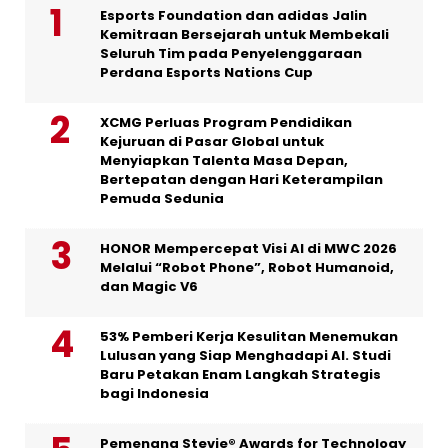
Esports Foundation dan adidas Jalin
Kemitraan Bersejarah untuk Membekali
Seluruh Tim pada Penyelenggaraan
Perdana Esports Nations Cup
XCMG Perluas Program Pendidikan
Kejuruan di Pasar Global untuk
Menyiapkan Talenta Masa Depan,
Bertepatan dengan Hari Keterampilan
Pemuda Sedunia
HONOR Mempercepat Visi AI di MWC 2026
Melalui “Robot Phone”, Robot Humanoid,
dan Magic V6
53% Pemberi Kerja Kesulitan Menemukan
Lulusan yang Siap Menghadapi AI. Studi
Baru Petakan Enam Langkah Strategis
bagi Indonesia
Pemenang Stevie® Awards for Technology