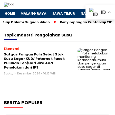
ID
HOME
MALANG RAYA
JAWA TIMUR
NASIONAL
POLIT
K Siap Dalami Dugaan Hibah
Penyimpangan Kuota Haji 2024: 
Topik
Industri Pengolahan Susu
Ekonomi
Satgas Pangan Polri Sebut Stok
Susu Segar KUD/ Peternak Rusak
Puluhan Ton/Hari Jika Ada
Penolakan dari IPS
Sabtu, 14 Desember 2024 - 16:13 WIB
BERITA POPULER