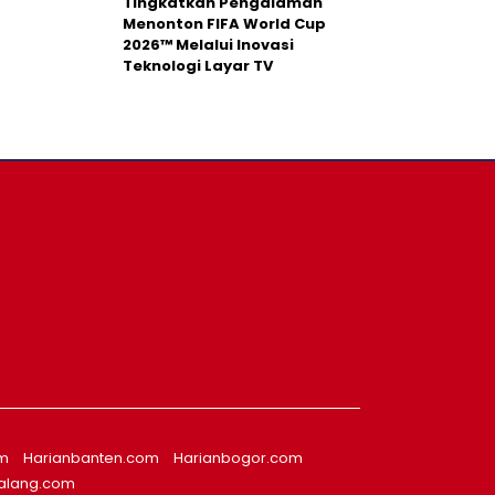
Tingkatkan Pengalaman
Menonton FIFA World Cup
2026™ Melalui Inovasi
Teknologi Layar TV
om
Harianbanten.com
Harianbogor.com
alang.com