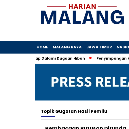
HOME
MALANG RAYA
JAWA TIMUR
NASI
hofifah, KPK Siap Dalami Dugaan Hibah
Penyimpangan Kuota
Topik
Gugatan Hasil Pemilu
Pembacaan Putusan Ditunda, 