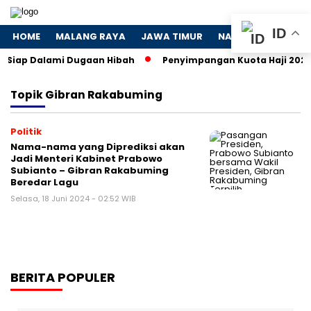
ID
HOME
MALANG RAYA
JAWA TIMUR
NASIONAL
POLIT
K Siap Dalami Dugaan Hibah
Penyimpangan Kuota Haji 2024: 
Topik
Gibran Rakabuming
Politik
Nama-nama yang Diprediksi akan
Jadi Menteri Kabinet Prabowo
Subianto – Gibran Rakabuming
Beredar Lagu
Selasa, 18 Juni 2024 - 02:52 WIB
BERITA POPULER