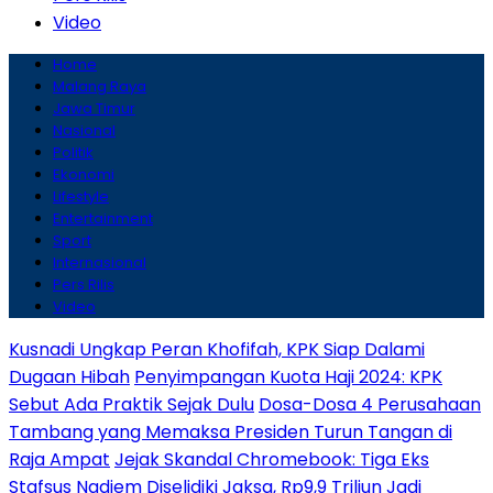
Video
Home
Malang Raya
Jawa Timur
Nasional
Politik
Ekonomi
Lifestyle
Entertainment
Sport
Internasional
Pers Rilis
Video
Kusnadi Ungkap Peran Khofifah, KPK Siap Dalami
Dugaan Hibah
Penyimpangan Kuota Haji 2024: KPK
Sebut Ada Praktik Sejak Dulu
Dosa-Dosa 4 Perusahaan
Tambang yang Memaksa Presiden Turun Tangan di
Raja Ampat
Jejak Skandal Chromebook: Tiga Eks
Stafsus Nadiem Diselidiki Jaksa, Rp9,9 Triliun Jadi