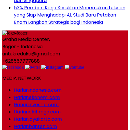
dan Singapura
53% Pemberi Kerja Kesulitan Menemukan Lulusan
yang Siap Menghadapi AI. Studi Baru Petakan
Enam Langkah Strategis bagi Indonesia
Graha Media Center,
Bogor - Indonesia
untukredaksi@gmail.com
+628557777888
MEDIA NETWORK
Harianindonesia.com
Harianekonomi.com
Harianinvestor.com
Harianolahraga.com
Harianjayakarta.com
Harianbanten.com