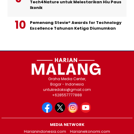
Tech4Nature untuk Melestarikan Hiu Paus
Ikonik
Pemenang Stevie® Awards for Technology
Excellence Tahunan Ketiga Diumumkan
Graha Media Center,
Bogor - Indonesia
untukredaksi@gmail.com
+628557777888
MEDIA NETWORK
Harianindonesia.com
Harianekonomi.com