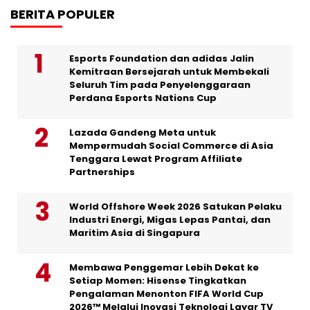
BERITA POPULER
Esports Foundation dan adidas Jalin
Kemitraan Bersejarah untuk Membekali
Seluruh Tim pada Penyelenggaraan
Perdana Esports Nations Cup
Lazada Gandeng Meta untuk
Mempermudah Social Commerce di Asia
Tenggara Lewat Program Affiliate
Partnerships
World Offshore Week 2026 Satukan Pelaku
Industri Energi, Migas Lepas Pantai, dan
Maritim Asia di Singapura
Membawa Penggemar Lebih Dekat ke
Setiap Momen: Hisense Tingkatkan
Pengalaman Menonton FIFA World Cup
2026™ Melalui Inovasi Teknologi Layar TV