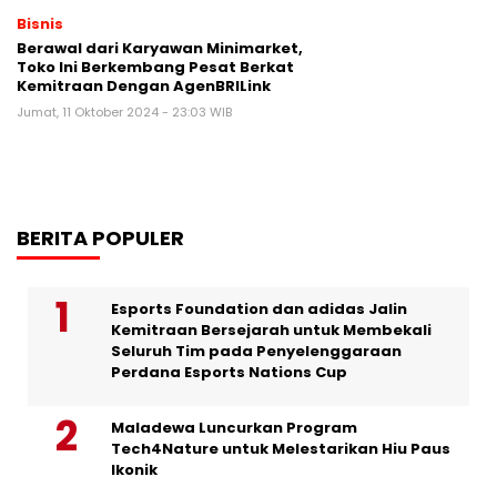
Bisnis
Berawal dari Karyawan Minimarket,
Toko Ini Berkembang Pesat Berkat
Kemitraan Dengan AgenBRILink
Jumat, 11 Oktober 2024 - 23:03 WIB
BERITA POPULER
Esports Foundation dan adidas Jalin
Kemitraan Bersejarah untuk Membekali
Seluruh Tim pada Penyelenggaraan
Perdana Esports Nations Cup
Maladewa Luncurkan Program
Tech4Nature untuk Melestarikan Hiu Paus
Ikonik