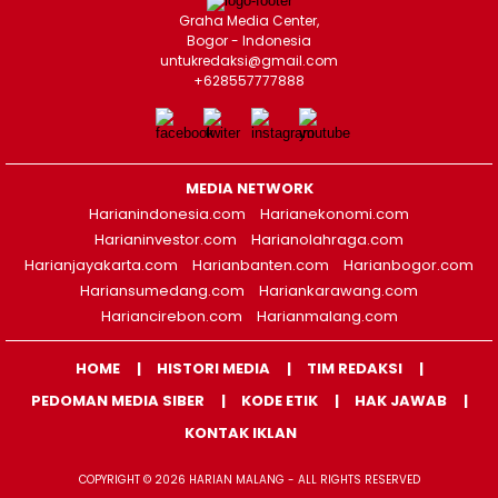
Graha Media Center,
Bogor - Indonesia
untukredaksi@gmail.com
+628557777888
MEDIA NETWORK
Harianindonesia.com
Harianekonomi.com
Harianinvestor.com
Harianolahraga.com
Harianjayakarta.com
Harianbanten.com
Harianbogor.com
Hariansumedang.com
Hariankarawang.com
Hariancirebon.com
Harianmalang.com
HOME
HISTORI MEDIA
TIM REDAKSI
PEDOMAN MEDIA SIBER
KODE ETIK
HAK JAWAB
KONTAK IKLAN
COPYRIGHT © 2026 HARIAN MALANG - ALL RIGHTS RESERVED