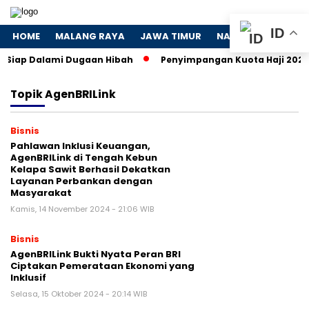
ID
HOME
MALANG RAYA
JAWA TIMUR
NASIONAL
POLIT
K Siap Dalami Dugaan Hibah
Penyimpangan Kuota Haji 2024: 
Topik
AgenBRILink
Bisnis
Pahlawan Inklusi Keuangan,
AgenBRILink di Tengah Kebun
Kelapa Sawit Berhasil Dekatkan
Layanan Perbankan dengan
Masyarakat
Kamis, 14 November 2024 - 21:06 WIB
Bisnis
AgenBRILink Bukti Nyata Peran BRI
Ciptakan Pemerataan Ekonomi yang
Inklusif
Selasa, 15 Oktober 2024 - 20:14 WIB