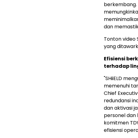
berkembang. D
memungkinkan 
meminimalkan 
dan memastika
Tonton video 
yang ditawarka
Efisiensi b
terhadap li
"SHiiELD meng
memenuhi tar
Chief Executi
redundansi in
dan aktivasi j
personel dan 
komitmen TDW
efisiensi opera