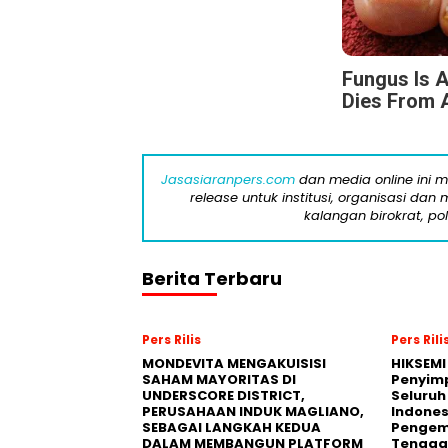
Fungus Is A
Dies From A
Jasasiaranpers.com
dan media online ini 
release untuk institusi, organisasi da
kalangan birokrat, pol
Berita Terbaru
Pers Rilis
Pers Rili
MONDEVITA MENGAKUISISI
HIKSEMI
SAHAM MAYORITAS DI
Penyim
UNDERSCORE DISTRICT,
Seluruh
PERUSAHAAN INDUK MAGLIANO,
Indones
SEBAGAI LANGKAH KEDUA
Pengemb
DALAM MEMBANGUN PLATFORM
Tengga