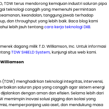
D, TDW terus mendorong kemajuan industri saluran pipa
agai teknologi canggih yang memenuhi permintaan
 keamanan, keandalan, tanggung jawab terhadap
dup, dan throughput yang lebih baik. Baca blog kami
hui lebih jauh tentang
cara kerja teknologi DiiB
.
 merek dagang milik T.D. Williamson, Inc. Untuk informasi
entang
TDW SHiiELD System
, kunjungi situs web kami.
 Williamson
n (TDW) menghadirkan teknologi integritas, intervensi,
perbaikan saluran pipa yang canggih agar sistem energi
 dijalankan dengan aman dan efisien. Selama lebih dari
W memimpin inovasi solusi pigging dan isolasi yang
misi, memperpanjang usia aset, dan mendukung masa