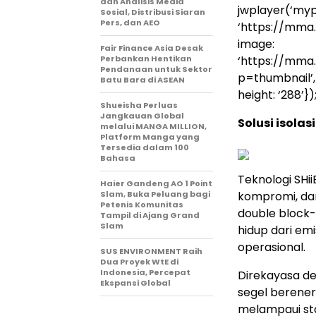
dan Analisis Media
jwplayer(‘mypl
Sosial, Distribusi Siaran
Pers, dan AEO
‘https://mma
image:
Fair Finance Asia Desak
Perbankan Hentikan
‘https://mma
Pendanaan untuk Sektor
p=thumbnail’, a
Batu Bara di ASEAN
height: ‘288’})
Shueisha Perluas
Jangkauan Global
Solusi isolas
melalui MANGA MILLION,
Platform Manga yang
Tersedia dalam 100
Bahasa
Teknologi SHi
Haier Gandeng AO 1 Point
Slam, Buka Peluang bagi
kompromi, dan
Petenis Komunitas
double block-
Tampil di Ajang Grand
Slam
hidup dari em
operasional.
SUS ENVIRONMENT Raih
Dua Proyek WtE di
Indonesia, Percepat
Direkayasa d
Ekspansi Global
segel berener
melampaui st