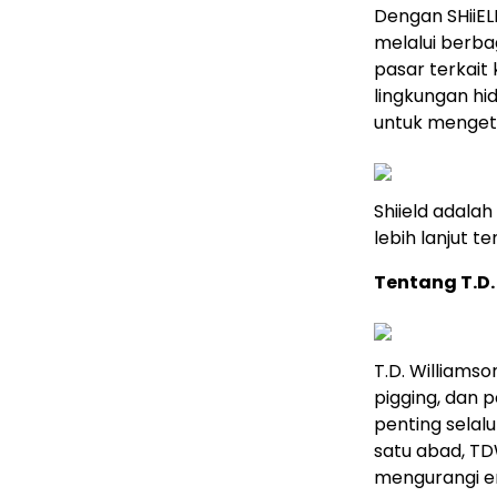
Dengan SHiiEL
melalui berb
pasar terkait
lingkungan hi
untuk mengeta
Shiield adalah
lebih lanjut t
Tentang T.D.
T.D. Williamso
pigging, dan 
penting selalu
satu abad, TD
mengurangi e