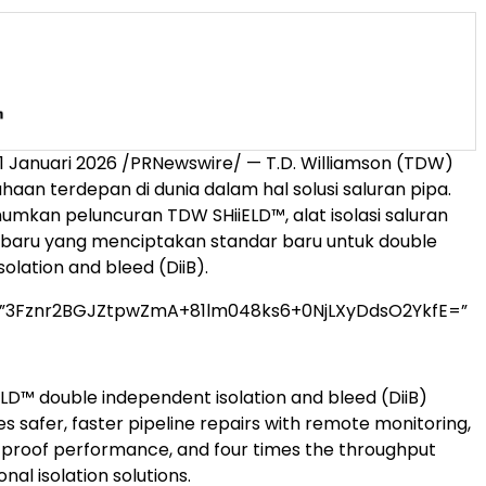
1 Januari 2026
/PRNewswire/ — T.D. Williamson (TDW)
haan terdepan di dunia dalam hal solusi saluran pipa.
kan peluncuran TDW SHiiELD™, alat isolasi saluran
 baru yang menciptakan standar baru untuk double
olation and bleed (DiiB).
=”3Fznr2BGJZtpwZmA+81lm048ks6+0NjLXyDdsO2YkfE=”
LD™ double independent isolation and bleed (DiiB)
 safer, faster pipeline repairs with remote monitoring,
k-proof performance, and four times the throughput
onal isolation solutions.