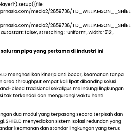
ayer1’).setup({file:
.prnasia.com/media2/2859738/TD_WILLIAMSON__SHiiEL
.prnasia.com/media2/2859738/TD_WILLIAMSON__SHiiE
utostart:’false’, stretching : ‘uniform’, width: ‘512’,
;
i saluran pipa yang pertama di industri ini
iELD menghasilkan kinerja anti bocor, keamanan tanpa
 area throughput empat kali lipat dibanding solusi
and-bleed tradisional sekaligus melindungi lingkungan
isi tak terkendali dan mengurangi waktu henti
engan dua modul yang terpasang secara terpisah dan
gi, SHiiELD menyediakan sistem isolasi redundan yang
andar keamanan dan standar lingkungan yang terus