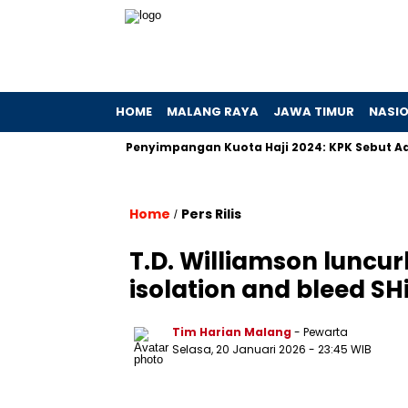
HOME
MALANG RAYA
JAWA TIMUR
NASI
an Hibah
Penyimpangan Kuota Haji 2024: KPK Sebut Ada Prak
Home
Pers Rilis
/
T.D. Williamson luncu
isolation and bleed SH
Tim Harian Malang
- Pewarta
Selasa, 20 Januari 2026
- 23:45 WIB