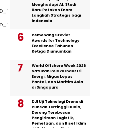
Menghadapi AI. Studi
Baru Petakan Enam
D_Technical_Video.mp4’,
Langkah Strategis bagi
Indonesia
LD_Technical_Video.mp4?
Pemenang Stevie®
Awards for Technology
Excellence Tahunan
Ketiga Diumumkan
World Offshore Week 2026
Satukan Pelaku Industri
Energi, Migas Lepas
Pantai, dan Maritim Asia
di Singapura
DJI Uji Teknologi Drone di
Puncak Tertinggi Dunia,
Dorong Terobosan
Pengiriman Logistik,
Pemetaan, dan Riset Iklim