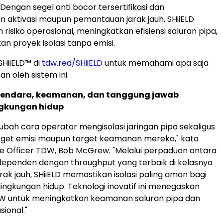
engan segel anti bocor tersertifikasi dan
aktivasi maupun pemantauan jarak jauh, SHiiELD
risiko operasional, meningkatkan efisiensi saluran pipa,
n proyek isolasi tanpa emisi.
SHiiELD™ di
tdw.red/SHiiELD
untuk memahami apa saja
n oleh sistem ini.
erkendara, keamanan, dan tanggung jawab
ngkungan hidup
ubah cara operator mengisolasi jaringan pipa sekaligus
get emisi maupun target keamanan mereka," kata
ve Officer TDW, Bob McGrew. "Melalui perpaduan antara
dependen dengan throughput yang terbaik di kelasnya
arak jauh, SHiiELD memastikan isolasi paling aman bagi
lingkungan hidup. Teknologi inovatif ini menegaskan
 untuk meningkatkan keamanan saluran pipa dan
sional."