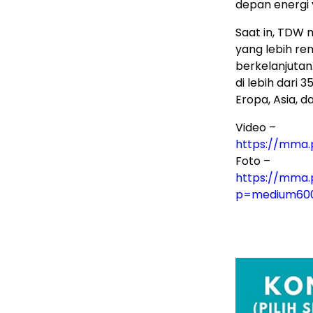
depan energi 
Saat in, TDW 
yang lebih re
berkelanjutan
di lebih dari 3
Eropa, Asia, 
Video –
https://mma
Foto –
https://mma
p=medium60