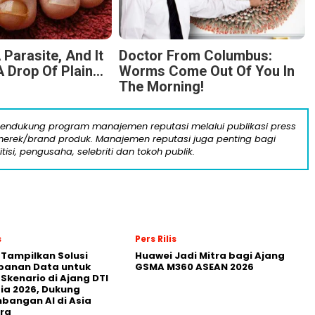
 Parasite, And It
Doctor From Columbus:
 Drop Of Plain...
Worms Come Out Of You In
The Morning!
mendukung program manajemen reputasi melalui publikasi press
n merek/brand produk. Manajemen reputasi juga penting bagi
itisi, pengusaha, selebriti dan tokoh publik.
s
Pers Rilis
 Tampilkan Solusi
Huawei Jadi Mitra bagi Ajang
panan Data untuk
GSMA M360 ASEAN 2026
 Skenario di Ajang DTI
ia 2026, Dukung
angan AI di Asia
ra