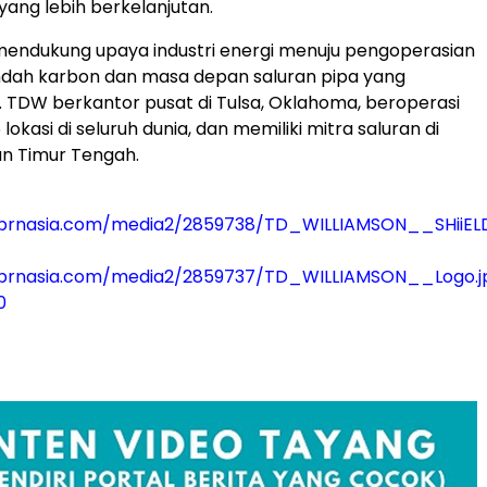
yang lebih berkelanjutan.
mendukung upaya industri energi menuju pengoperasian
ndah karbon dan masa depan saluran pipa yang
. TDW berkantor pusat di Tulsa, Oklahoma, beroperasi
5 lokasi di seluruh dunia, dan memiliki mitra saluran di
dan Timur Tengah.
.prnasia.com/media2/2859738/TD_WILLIAMSON__SHiiEL
.prnasia.com/media2/2859737/TD_WILLIAMSON__Logo.j
0