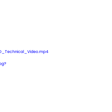
D_Technical_Video.mp4
pg?