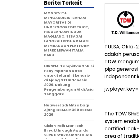
Berita Terkait
MONDEVITA
MENGAKUISISI SAHAM
MAYORITAS DI
UNDERSCORE DISTRICT,
PERUSAHAAN INDUK
MAGLIANO, SEBAGAI
LANGKAH KEDUA DALAM
MEMBANGUN PLATFORM
TULSA, Okla.
,
2
MEREK MEWAH ITALIA
adalah perusa
BARU
TDW mengumum
HIKSEMI Tampilkan Solusi
pipa generasi
Penyimpanan Data
untuk Seluruh Skenario
independent is
di Ajang DTI Indonesia
2026, Dukung
jwplayer.key
Pengembangan AI di Asia
Tenggara
Huawei Jadi Mitra bagi
Ajang GSMA M360 ASEAN
The TDW SHiiE
2026
system enables
Cision Raih MarTech
certified lea
Breakthrough Awards
2026 untuk Pemantauan
area of traditi