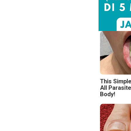
This Simpl
All Parasit
Body!