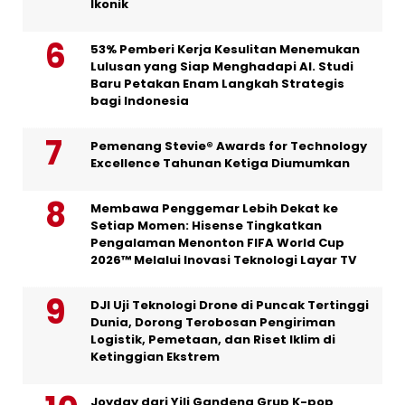
Ikonik
53% Pemberi Kerja Kesulitan Menemukan
Lulusan yang Siap Menghadapi AI. Studi
Baru Petakan Enam Langkah Strategis
bagi Indonesia
Pemenang Stevie® Awards for Technology
Excellence Tahunan Ketiga Diumumkan
Membawa Penggemar Lebih Dekat ke
Setiap Momen: Hisense Tingkatkan
Pengalaman Menonton FIFA World Cup
2026™ Melalui Inovasi Teknologi Layar TV
DJI Uji Teknologi Drone di Puncak Tertinggi
Dunia, Dorong Terobosan Pengiriman
Logistik, Pemetaan, dan Riset Iklim di
Ketinggian Ekstrem
Joyday dari Yili Gandeng Grup K-pop