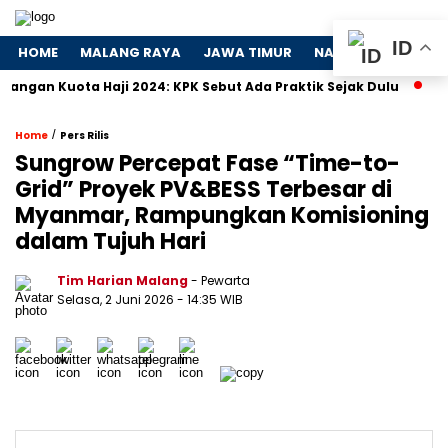
ID
HOME
MALANG RAYA
JAWA TIMUR
NASIONAL
POLIT
Kuota Haji 2024: KPK Sebut Ada Praktik Sejak Dulu
Dosa-Do
/
Home
Pers Rilis
Sungrow Percepat Fase “Time-to-
Grid” Proyek PV&BESS Terbesar di
Myanmar, Rampungkan Komisioning
dalam Tujuh Hari
Tim Harian Malang
- Pewarta
Selasa, 2 Juni 2026
- 14:35 WIB