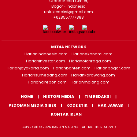
Graha Media Center,
Bogor - Indonesia
untukredaksi@gmail.com
+628557777888
MEDIA NETWORK
Harianindonesia.com
Harianekonomi.com
Harianinvestor.com
Harianolahraga.com
Harianjayakarta.com
Harianbanten.com
Harianbogor.com
Hariansumedang.com
Hariankarawang.com
Hariancirebon.com
Harianmalang.com
HOME
HISTORI MEDIA
TIM REDAKSI
PEDOMAN MEDIA SIBER
KODE ETIK
HAK JAWAB
KONTAK IKLAN
COPYRIGHT © 2026 HARIAN MALANG - ALL RIGHTS RESERVED