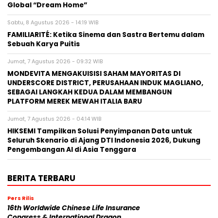
Global “Dream Home”
Sabtu, 8 Agustus 2026 - 14:19 WIB
FAMILIARITÉ: Ketika Sinema dan Sastra Bertemu dalam
Sebuah Karya Puitis
Jumat, 7 Agustus 2026 - 09:32 WIB
MONDEVITA MENGAKUISISI SAHAM MAYORITAS DI
UNDERSCORE DISTRICT, PERUSAHAAN INDUK MAGLIANO,
SEBAGAI LANGKAH KEDUA DALAM MEMBANGUN
PLATFORM MEREK MEWAH ITALIA BARU
Jumat, 7 Agustus 2026 - 04:14 WIB
HIKSEMI Tampilkan Solusi Penyimpanan Data untuk
Seluruh Skenario di Ajang DTI Indonesia 2026, Dukung
Pengembangan AI di Asia Tenggara
BERITA TERBARU
Pers Rilis
16th Worldwide Chinese Life Insurance
Congress & International Dragon