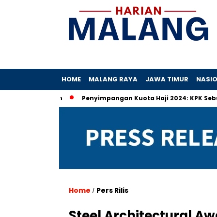
HOME
MALANG RAYA
JAWA TIMUR
NASI
gaan Hibah
Penyimpangan Kuota Haji 2024: KPK Sebut Ada Pr
Home
Pers Rilis
/
Steel Architectural Aw