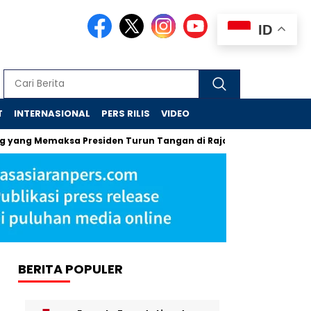
ID
T
INTERNASIONAL
PERS RILIS
VIDEO
emaksa Presiden Turun Tangan di Raja Ampat
Jejak Skanda
BERITA POPULER