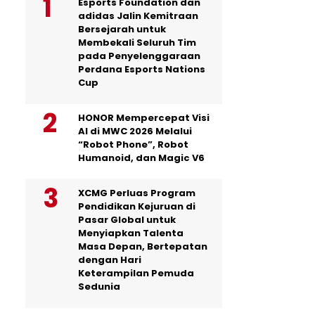
Esports Foundation dan
adidas Jalin Kemitraan
Bersejarah untuk
Membekali Seluruh Tim
pada Penyelenggaraan
Perdana Esports Nations
Cup
HONOR Mempercepat Visi
AI di MWC 2026 Melalui
“Robot Phone”, Robot
Humanoid, dan Magic V6
XCMG Perluas Program
Pendidikan Kejuruan di
Pasar Global untuk
Menyiapkan Talenta
Masa Depan, Bertepatan
dengan Hari
Keterampilan Pemuda
Sedunia