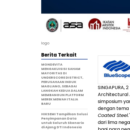
logo
Berita Terkait
MONDEVITA
MENGAKUISISI SAHAM
MAYORITAS DI
UNDERSCORE DISTRICT,
PERUSAHAAN INDUK
MAGLIANO, SEBAGAI
SINGAPURA, 2
LANGKAH KEDUA DALAM
Architectural
MEMBANGUN PLATFORM
MEREK MEWAH ITALIA
simposium ya
BARU
dengan tema
HIKSEMI Tampilkan Solusi
Coated Steel.
Penyimpanan Data
dari lima neg
untuk Seluruh Skenario
di Ajang DTI Indonesia
bagi para pem