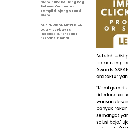
Slam, Buka Peluang bagi
Petenis Komunitas
Tampil di Ajang Grand
Slam
SUS ENVIRONMENT Raih
Dua Proyek WtE di
Indonesia, Percepat
Ekspansi Global
Setelah edisi
pemenang terb
Awards ASEAN
arsitektur ya
"Kami gembira
di
Indonesia
, 
warisan desa
banyak rekan
semangat yan
solusi baja," uj