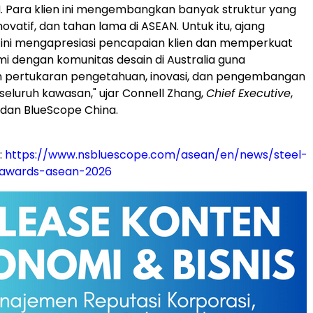
. Para klien ini mengembangkan banyak struktur yang
inovatif, dan tahan lama di ASEAN. Untuk itu, ajang
ini mengapresiasi pencapaian klien dan memperkuat
mi dengan komunitas desain di
Australia
guna
 pertukaran pengetahuan, inovasi, dan pengembangan
 seluruh kawasan," ujar
Connell Zhang
,
Chief Executive
,
dan BlueScope China.
:
https://www.nsbluescope.com/asean/en/news/steel-
-awards-asean-2026