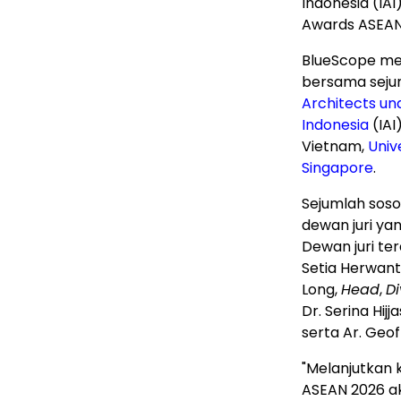
Indonesia (IAI
Awards ASEAN
BlueScope me
bersama sejum
Architects un
Indonesia
(IAI
Vietnam,
Univ
Singapore
.
Sejumlah soso
dewan juri ya
Dewan juri ter
Setia Herwant
Long
,
Head
,
Di
Dr. Serina Hijja
serta Ar.
Geof
"Melanjutkan 
ASEAN 2026 a