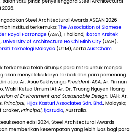
), salah satu pihak penyelenggara Steel Architectural
 2026.
ngadakan Steel Architectural Awards ASEAN 2026
lah institusi terkemuka:
The Association of Siamese
der Royal Patronage
(ASA), Thailand,
Ikatan Arsitek
),
University of Architecture Ho Chi Minh City
(UAH),
ersiti Teknologi Malaysia
(UTM), serta
AustCham
k terkemuka telah ditunjuk para mitra untuk menjadi
ng akan menyeleksi karya terbaik dan para pemenang.
diri atas: Ar. Asae Sukhyanga,
President
, ASA; Ar. Firman
o, Wakil Ketua Umum IAI; Ar. Dr.
Truong Nguyen Hoang
vision of Environment and Sustainable Design
, UAH; Ar.
s,
Principal
,
Hijjas Kasturi Associates Sdn. Bhd.
,
Malaysia
;
f Croker
,
Principal
,
fjcstudio
,
Australia
.
kesuksesan edisi 2024, Steel Architectural Awards
kan memberikan kesempatan yang lebih luas bagi para