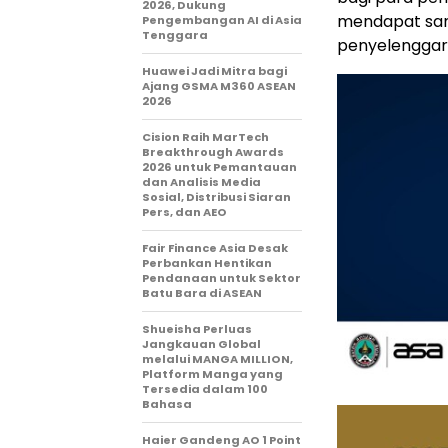
2026, Dukung
mendapat sam
Pengembangan AI di Asia
Tenggara
penyelenggara
Huawei Jadi Mitra bagi
Ajang GSMA M360 ASEAN
2026
Cision Raih MarTech
Breakthrough Awards
2026 untuk Pemantauan
dan Analisis Media
Sosial, Distribusi Siaran
Pers, dan AEO
Fair Finance Asia Desak
Perbankan Hentikan
Pendanaan untuk Sektor
Batu Bara di ASEAN
Shueisha Perluas
Jangkauan Global
melalui MANGA MILLION,
Platform Manga yang
Tersedia dalam 100
Bahasa
Haier Gandeng AO 1 Point