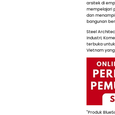
arsitek di e
mempelajari pr
dan menampilk
bangunan berk
Steel Archite
Industri; Komer
terbuka untu
Vietnam
yang 
"Produk BlueS