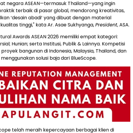
mpat negara ASEAN—termasuk Thailand—yang ingin
aktik terbaik di pasar global, mendorong kreativitas,
an ‘desain abadi’ yang dibuat dengan material
ualitas tinggi," kata Ar. Asae Sukhyanga,
President
, ASA.
ctural Awards ASEAN 2026 memiliki empat kategori:
sial; Hunian; serta Institusi, Publik & Lainnya. Kompetisi
k proyek bangunan di
Indonesia
,
Malaysia
,
Thailand
, dan
menggunakan solusi baja dari BlueScope.
cope telah meraih kepercayaan berbagai klien di