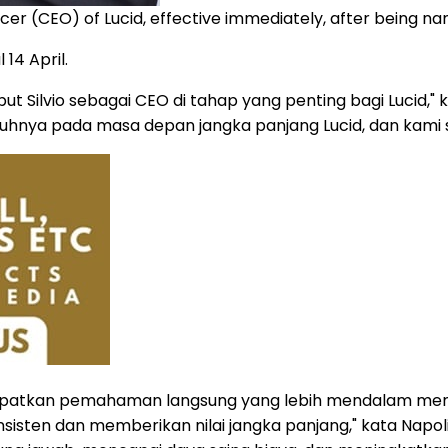
ficer (CEO) of Lucid, effective immediately, after being n
14 April.
 Silvio sebagai CEO di tahap yang penting bagi Lucid," k
uhnya pada masa depan jangka panjang Lucid, dan kami 
atkan pemahaman langsung yang lebih mendalam mengen
ten dan memberikan nilai jangka panjang," kata Napoli