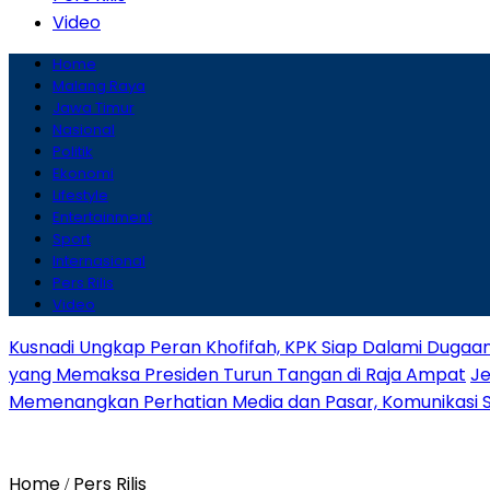
Video
Home
Malang Raya
Jawa Timur
Nasional
Politik
Ekonomi
Lifestyle
Entertainment
Sport
Internasional
Pers Rilis
Video
Kusnadi Ungkap Peran Khofifah, KPK Siap Dalami Dugaa
yang Memaksa Presiden Turun Tangan di Raja Ampat
Je
Memenangkan Perhatian Media dan Pasar, Komunikasi Str
Home
Pers Rilis
/