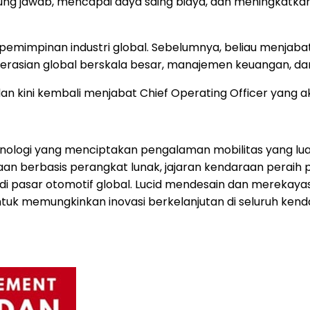
ng jawab, mencapai daya saing biaya, dan meningkatkan
mimpinan industri global. Sebelumnya, beliau menjabat 
asian global berskala besar, manajemen keuangan, dan b
 kini kembali menjabat Chief Operating Officer yang a
nologi yang menciptakan pengalaman mobilitas yang luar
araan berbasis perangkat lunak, jajaran kendaraan pera
 pasar otomotif global. Lucid mendesain dan merekayasa 
untuk memungkinkan inovasi berkelanjutan di seluruh ken