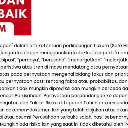
depan" dalam arti ketentuan perlindungan hukum (Safe Ha
ndangan ke depan menggunakan kata-kata seperti "mem
sipasi", "percaya", "berusaha", "menargetkan", "melanjutka
eristiwa atau tren di masa mendatang atau pernyataan
atas pada pernyataan mengenai bidang fokus dan prior
au pernyataan pasti tentang fakta atau probabilitas, da
 bahkan tidak mungkin diprediksi dan mungkin berbeda d
endali Perusahaan. Pernyataan berpandangan ke depan in
ngatan dan Faktor Risiko di Laporan Tahunan kami pada 
dan dokumen-dokumen lain yang telah diajukan atau akan
rjadi atau asumsi Perusahaan terbukti salah, hasil sebena
ngkin ada risiko lain yang saat ini tidak diketahui oleh