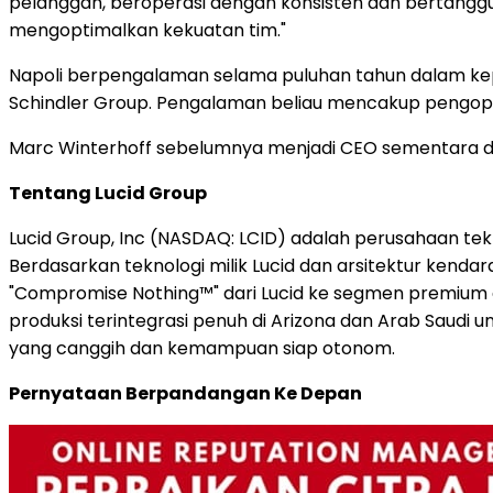
pelanggan, beroperasi dengan konsisten dan bertanggu
mengoptimalkan kekuatan tim."
Napoli berpengalaman selama puluhan tahun dalam kepe
Schindler Group. Pengalaman beliau mencakup pengoper
Marc Winterhoff sebelumnya menjadi CEO sementara dan
Tentang Lucid Group
Lucid Group, Inc (NASDAQ: LCID) adalah perusahaan tek
Berdasarkan teknologi milik Lucid dan arsitektur kend
"Compromise Nothing™" dari Lucid ke segmen premium di
produksi terintegrasi penuh di Arizona dan Arab Saudi 
yang canggih dan kemampuan siap otonom.
Pernyataan Berpandangan Ke Depan