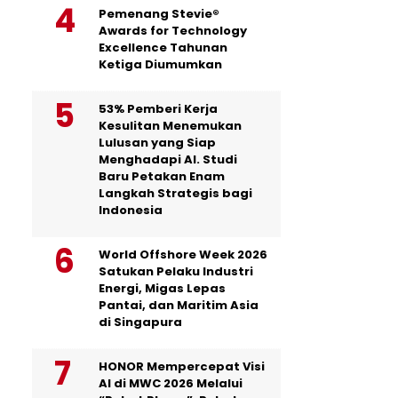
Pemenang Stevie®
Awards for Technology
Excellence Tahunan
Ketiga Diumumkan
53% Pemberi Kerja
Kesulitan Menemukan
Lulusan yang Siap
Menghadapi AI. Studi
Baru Petakan Enam
Langkah Strategis bagi
Indonesia
World Offshore Week 2026
Satukan Pelaku Industri
Energi, Migas Lepas
Pantai, dan Maritim Asia
di Singapura
HONOR Mempercepat Visi
AI di MWC 2026 Melalui