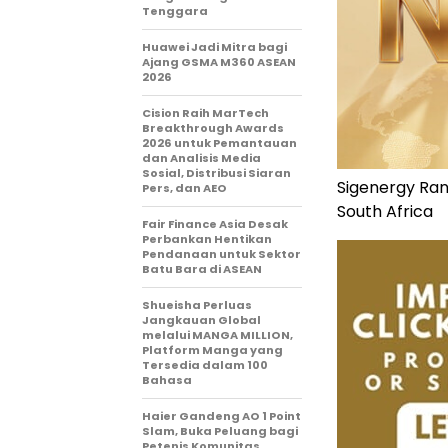
Tenggara
Huawei Jadi Mitra bagi
Ajang GSMA M360 ASEAN
2026
Cision Raih MarTech
Breakthrough Awards
2026 untuk Pemantauan
dan Analisis Media
Sosial, Distribusi Siaran
Sigenergy Rank
Pers, dan AEO
South Africa
Fair Finance Asia Desak
Perbankan Hentikan
Pendanaan untuk Sektor
Batu Bara di ASEAN
Shueisha Perluas
Jangkauan Global
melalui MANGA MILLION,
Platform Manga yang
Tersedia dalam 100
Bahasa
Haier Gandeng AO 1 Point
Slam, Buka Peluang bagi
Petenis Komunitas