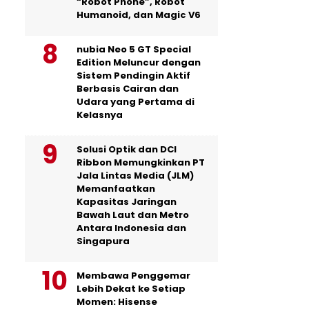
“Robot Phone”, Robot
Humanoid, dan Magic V6
nubia Neo 5 GT Special
Edition Meluncur dengan
Sistem Pendingin Aktif
Berbasis Cairan dan
Udara yang Pertama di
Kelasnya
Solusi Optik dan DCI
Ribbon Memungkinkan PT
Jala Lintas Media (JLM)
Memanfaatkan
Kapasitas Jaringan
Bawah Laut dan Metro
Antara Indonesia dan
Singapura
Membawa Penggemar
Lebih Dekat ke Setiap
Momen: Hisense