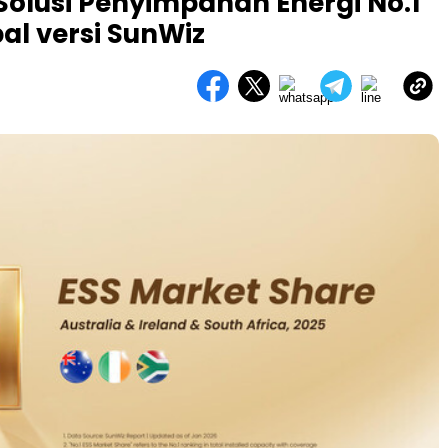
Solusi Penyimpanan Energi No.1
al versi SunWiz