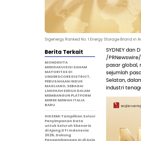
Sigenergy Ranked No. 1 Energy Storage Brand in Aus
SYDNEY dan 
Berita Terkait
/PRNewswire/ 
MONDEVITA
pasar global,
MENGAKUISISI SAHAM
sejumlah pasar
MAYORITAS DI
UNDERSCORE DISTRICT,
Selatan, dala
PERUSAHAAN INDUK
MAGLIANO, SEBAGAI
industri tenag
LANGKAH KEDUA DALAM
MEMBANGUN PLATFORM
MEREK MEWAH ITALIA
BARU
HIKSEMI Tampilkan Solusi
Penyimpanan Data
untuk Seluruh Skenario
di Ajang DTI Indonesia
2026, Dukung
Pengembangan AI di Asia