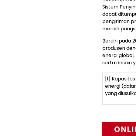
Sistem Penyim
dapat ditump
pengiriman p
meraih pangsa
Berdiri pada 
produsen den
energi global,
serta desain 
[1] Kapasita
energi (dala
yang diusulka