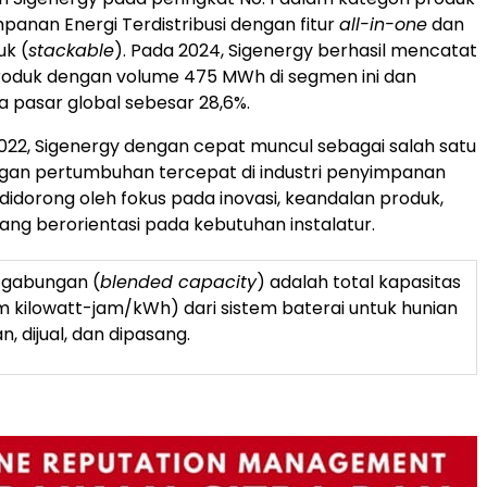
panan Energi Terdistribusi dengan fitur
all-in-one
dan
uk (
stackable
). Pada 2024, Sigenergy berhasil mencatat
roduk dengan volume 475 MWh di segmen ini dan
 pasar global sebesar 28,6%.
2022, Sigenergy dengan cepat muncul sebagai salah satu
gan pertumbuhan tercepat di industri penyimpanan
 didorong oleh fokus pada inovasi, keandalan produk,
yang berorientasi pada kebutuhan instalatur.
s gabungan (
blended capacity
) adalah total kapasitas
m kilowatt-jam/kWh) dari sistem baterai untuk hunian
n, dijual, dan dipasang.