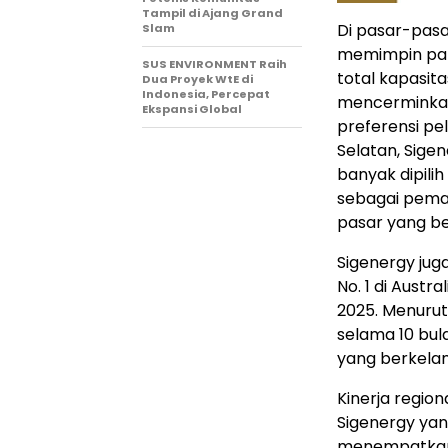
Tampil di Ajang Grand
Di pasar-pasa
Slam
memimpin pan
SUS ENVIRONMENT Raih
total kapasit
Dua Proyek WtE di
Indonesia, Percepat
mencerminkan 
Ekspansi Global
preferensi pel
Selatan, Sige
banyak dipilih
sebagai pema
pasar yang b
Sigenergy ju
No. 1 di Aust
2025. Menurut
selama 10 bul
yang berkelan
Kinerja regio
Sigenergy yang
menempatkan 