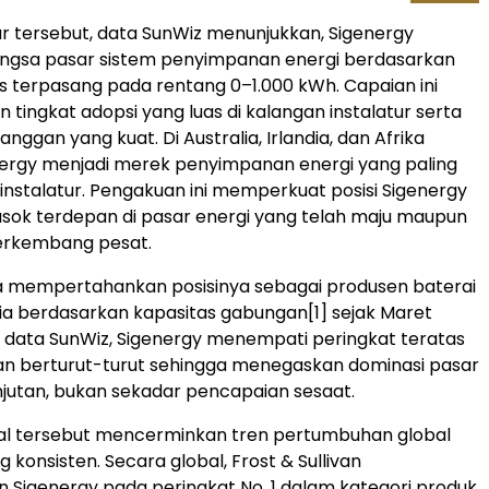
r tersebut, data SunWiz menunjukkan, Sigenergy
gsa pasar sistem penyimpanan energi berdasarkan
as terpasang pada rentang 0–1.000 kWh. Capaian ini
tingkat adopsi yang luas di kalangan instalatur serta
anggan yang kuat. Di Australia, Irlandia, dan Afrika
nergy menjadi merek penyimpanan energi yang paling
 instalatur. Pengakuan ini memperkuat posisi Sigenergy
sok terdepan di pasar energi yang telah maju maupun
erkembang pesat.
ga mempertahankan posisinya sebagai produsen baterai
ralia berdasarkan kapasitas gabungan
[1]
sejak Maret
 data SunWiz, Sigenergy menempati peringkat teratas
an berturut-turut sehingga menegaskan dominasi pasar
jutan, bukan sekadar pencapaian sesaat.
nal tersebut mencerminkan tren pertumbuhan global
 konsisten. Secara global, Frost & Sullivan
Sigenergy pada peringkat No. 1 dalam kategori produk