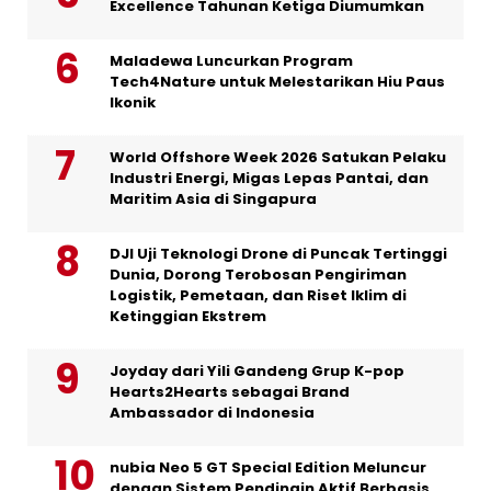
Excellence Tahunan Ketiga Diumumkan
Maladewa Luncurkan Program
Tech4Nature untuk Melestarikan Hiu Paus
Ikonik
World Offshore Week 2026 Satukan Pelaku
Industri Energi, Migas Lepas Pantai, dan
Maritim Asia di Singapura
DJI Uji Teknologi Drone di Puncak Tertinggi
Dunia, Dorong Terobosan Pengiriman
Logistik, Pemetaan, dan Riset Iklim di
Ketinggian Ekstrem
Joyday dari Yili Gandeng Grup K-pop
Hearts2Hearts sebagai Brand
Ambassador di Indonesia
nubia Neo 5 GT Special Edition Meluncur
dengan Sistem Pendingin Aktif Berbasis