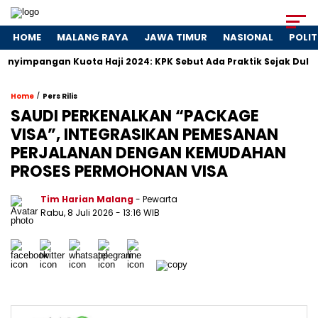
HOME
MALANG RAYA
JAWA TIMUR
NASIONAL
POLIT
gan Kuota Haji 2024: KPK Sebut Ada Praktik Sejak Dulu
Dos
/
Home
Pers Rilis
SAUDI PERKENALKAN “PACKAGE
VISA”, INTEGRASIKAN PEMESANAN
PERJALANAN DENGAN KEMUDAHAN
PROSES PERMOHONAN VISA
Tim Harian Malang
- Pewarta
Rabu, 8 Juli 2026
- 13:16 WIB