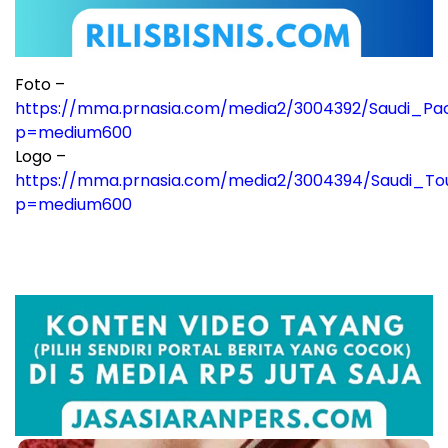
Foto –
https://mma.prnasia.com/media2/3004392/Saudi_Pac
p=medium600
Logo –
https://mma.prnasia.com/media2/3004394/Saudi_Tou
p=medium600