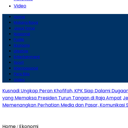
Video
Home
Malang Raya
Jawa Timur
Nasional
Politik
Ekonomi
Lifestyle
Entertainment
Sport
Internasional
Pers Rilis
Video
Kusnadi Ungkap Peran Khofifah, KPK Siap Dalami Dugaa
yang Memaksa Presiden Turun Tangan di Raja Ampat
Je
Memenangkan Perhatian Media dan Pasar, Komunikasi Str
Home
Ekonomi
/