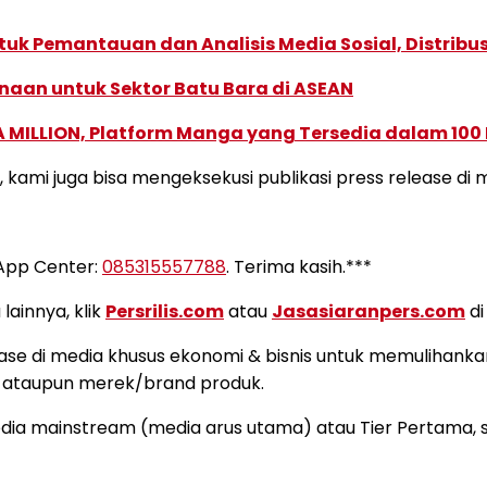
k Pemantauan dan Analisis Media Sosial, Distribusi
naan untuk Sektor Batu Bara di ASEAN
 MILLION, Platform Manga yang Tersedia dalam 100
ia, kami juga bisa mengeksekusi publikasi press release d
sApp Center:
085315557788
. Terima kasih.***
lainnya, klik
Persrilis.com
atau
Jasasiaranpers.com
di
se di media khusus ekonomi & bisnis untuk memulihanka
usi ataupun merek/brand produk.
edia mainstream (media arus utama) atau Tier Pertama, s