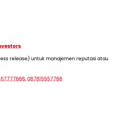
nvestors
press release) untuk manajemen reputasi atau
557777888
,
087815557788