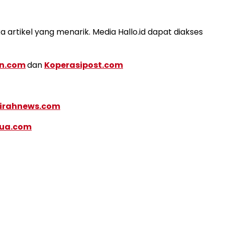
artikel yang menarik. Media Hallo.id dapat diakses
dn.com
dan
Koperasipost.com
irahnews.com
pua.com