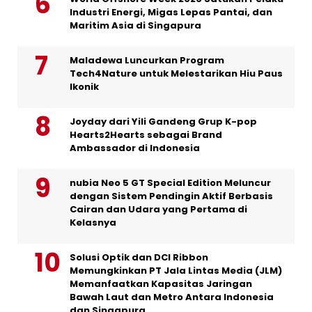
Industri Energi, Migas Lepas Pantai, dan
Maritim Asia di Singapura
Maladewa Luncurkan Program
Tech4Nature untuk Melestarikan Hiu Paus
Ikonik
Joyday dari Yili Gandeng Grup K-pop
Hearts2Hearts sebagai Brand
Ambassador di Indonesia
nubia Neo 5 GT Special Edition Meluncur
dengan Sistem Pendingin Aktif Berbasis
Cairan dan Udara yang Pertama di
Kelasnya
Solusi Optik dan DCI Ribbon
Memungkinkan PT Jala Lintas Media (JLM)
Memanfaatkan Kapasitas Jaringan
Bawah Laut dan Metro Antara Indonesia
dan Singapura