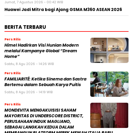
Jumat, 7 Agustus 2026 - 00:42 WIB
Huawei Jadi Mitra bagi Ajang GSMA M360 ASEAN 2026
BERITA TERBARU
Pers Rilis
Himel Hadirkan Visi Hunian Modern
melalui Kampanye Global “Dream
Home”
Sabtu, 8 Agu 2026 - 14:26 WIB
Pers Rilis
FAMILIARITÉ: Ketika Sinema dan Sastra
Bertemu dalam Sebuah Karya Puitis
Sabtu, 8 Agu 2026 - 14:19 WIB
Pers Rilis
MONDEVITA MENGAKUISISI SAHAM
MAYORITAS DI UNDERSCORE DISTRICT,
PERUSAHAAN INDUK MAGLIANO,
SEBAGAI LANGKAH KEDUA DALAM
MEMBANGUN PLATFORM MEREK MEWAH ITALIA BARU