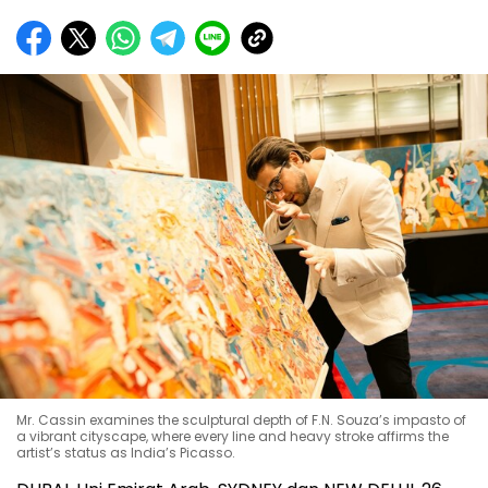
Mr. Cassin examines the sculptural depth of F.N. Souza’s impasto of
a vibrant cityscape, where every line and heavy stroke affirms the
artist’s status as India’s Picasso.