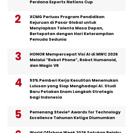
Perdana Esports Nations Cup
XCMG Perluas Program Pendidikan
Kejuruan di Pasar Global untuk
Menyiapkan Talenta Masa Depan,
Bertepatan dengan Hari Keterampilan
Pemuda Sedunia
HONOR Mempercepat Visi AI di MWC 2026
Melalui “Robot Phone”, Robot Humanoid,
dan Magic V6
53% Pemberi Kerja Kesulitan Menemukan
Lulusan yang Siap Menghadapi AI. Studi
Baru Petakan Enam Langkah Strategis
bagi Indonesia
Pemenang Stevie® Awards for Technology
Excellence Tahunan Ketiga Diumumkan
World Offshore Week 2026 Satukan Pelaku