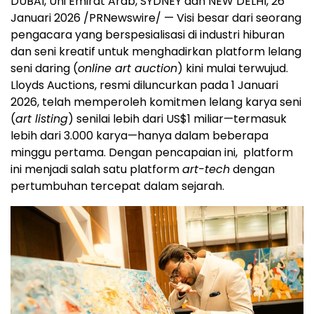
DUBAI, Uni Emirat Arab, SYDNEY dan NEW DELHI, 26
Januari 2026 /PRNewswire/ — Visi besar dari seorang
pengacara yang berspesialisasi di industri hiburan
dan seni kreatif untuk menghadirkan platform lelang
seni daring (
online art auction
) kini mulai terwujud.
Lloyds Auctions, resmi diluncurkan pada 1 Januari
2026, telah memperoleh komitmen lelang karya seni
(
art listing
) senilai lebih dari US$1 miliar—termasuk
lebih dari 3.000 karya—hanya dalam beberapa
minggu pertama. Dengan pencapaian ini, platform
ini menjadi salah satu platform
art-tech
dengan
pertumbuhan tercepat dalam sejarah.