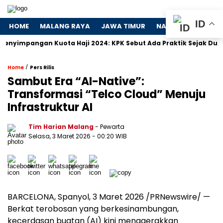
ID
HOME
MALANG RAYA
JAWA TIMUR
NASIONAL
POLIT
mpangan Kuota Haji 2024: KPK Sebut Ada Praktik Sejak Dulu
/
Home
Pers Rilis
Sambut Era “AI-Native”:
Transformasi “Telco Cloud” Menuju
Infrastruktur AI
Tim Harian Malang
- Pewarta
Selasa, 3 Maret 2026
- 00:20 WIB
BARCELONA, Spanyol
,
3 Maret 2026
/PRNewswire/ —
Berkat terobosan yang berkesinambungan,
kecerdasan buatan (AI) kini menggerakkan