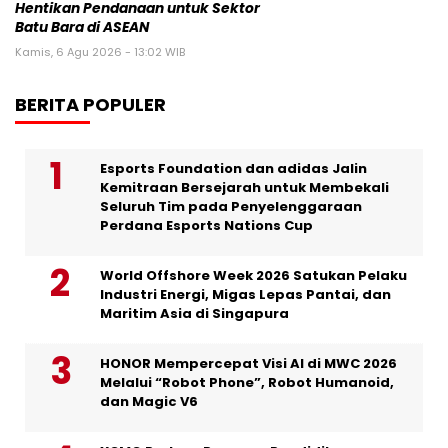
Hentikan Pendanaan untuk Sektor
Batu Bara di ASEAN
Kamis, 6 Agu 2026 - 13:02 WIB
BERITA POPULER
Esports Foundation dan adidas Jalin
Kemitraan Bersejarah untuk Membekali
Seluruh Tim pada Penyelenggaraan
Perdana Esports Nations Cup
World Offshore Week 2026 Satukan Pelaku
Industri Energi, Migas Lepas Pantai, dan
Maritim Asia di Singapura
HONOR Mempercepat Visi AI di MWC 2026
Melalui “Robot Phone”, Robot Humanoid,
dan Magic V6