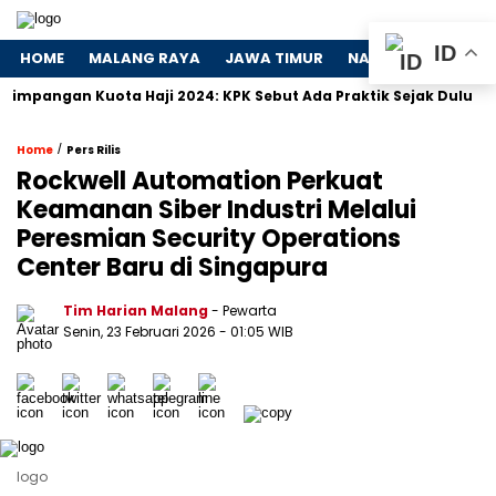
ID
HOME
MALANG RAYA
JAWA TIMUR
NASIONAL
POLIT
ngan Kuota Haji 2024: KPK Sebut Ada Praktik Sejak Dulu
Do
/
Home
Pers Rilis
Rockwell Automation Perkuat
Keamanan Siber Industri Melalui
Peresmian Security Operations
Center Baru di Singapura
Tim Harian Malang
- Pewarta
Senin, 23 Februari 2026
- 01:05 WIB
logo