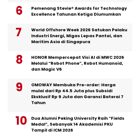
Pemenang Stevie® Awards for Technology
Excellence Tahunan Ketiga Diumumkan
World Offshore Week 2026 Satukan Pelaku
Industri Energi, Migas Lepas Pantai, dan
Maritim Asia di Singapura
HONOR Mempercepat Visi AI di MWC 2026
Melalui “Robot Phone”, Robot Humanoid,
dan Magic V6
OMOWAY Membuka Pre-order: Harga
mulai dari Rp 44.5 Juta plus Subsidi
Eksklusif Rp 9 Juta dan Garansi Baterai 7
Tahun
Dua Alumni Peking University Raih “Fields
Medal”, Sebanyak 14 Akademisi PKU
Tampil di ICM 2026