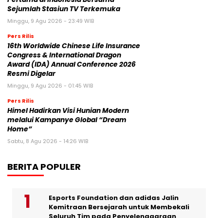
Sejumlah Stasiun TV Terkemuka
Minggu, 9 Agu 2026 - 23:49 WIB
Pers Rilis
16th Worldwide Chinese Life Insurance
Congress & International Dragon
Award (IDA) Annual Conference 2026
Resmi Digelar
Minggu, 9 Agu 2026 - 01:45 WIB
Pers Rilis
Himel Hadirkan Visi Hunian Modern
melalui Kampanye Global “Dream
Home”
Sabtu, 8 Agu 2026 - 14:26 WIB
BERITA POPULER
Esports Foundation dan adidas Jalin
Kemitraan Bersejarah untuk Membekali
Seluruh Tim pada Penyelenggaraan