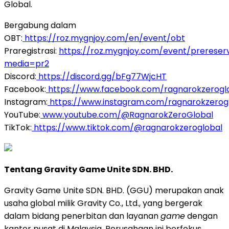
Global.
Bergabung dalam
OBT:
https://roz.mygnjoy.com/en/event/obt
Praregistrasi:
https://roz.mygnjoy.com/event/prereser
media=pr2
Discord:
https://discord.gg/bFg77WjcHT
Facebook:
https://www.facebook.com/ragnarokzerogl
Instagram:
https://www.instagram.com/ragnarokzerog
YouTube:
www.youtube.com/@RagnarokZeroGlobal
TikTok:
https://www.tiktok.com/@ragnarokzeroglobal
Tentang Gravity Game Unite SDN. BHD.
Gravity Game Unite SDN. BHD. (GGU) merupakan anak
usaha global milik Gravity Co., Ltd., yang bergerak
dalam bidang penerbitan dan layanan
game
dengan
kantor pusat di Malaysia. Perusahaan ini berfokus