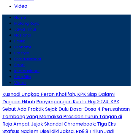
Video
Home
Malang Raya
Jawa Timur
Nasional
Politik
Ekonomi
Lifestyle
Entertainment
Sport
Internasional
Pers Rilis
Video
Kusnadi Ungkap Peran Khofifah, KPK Siap Dalami
Dugaan Hibah
Penyimpangan Kuota Haji 2024: KPK
Sebut Ada Praktik Sejak Dulu
Dosa-Dosa 4 Perusahaan
Tambang yang Memaksa Presiden Turun Tangan di
Raja Ampat
Jejak Skandal Chromebook: Tiga Eks
Stafsus Nadiem Diselidiki Jaksa, Rp9,9 Triliun Jadi