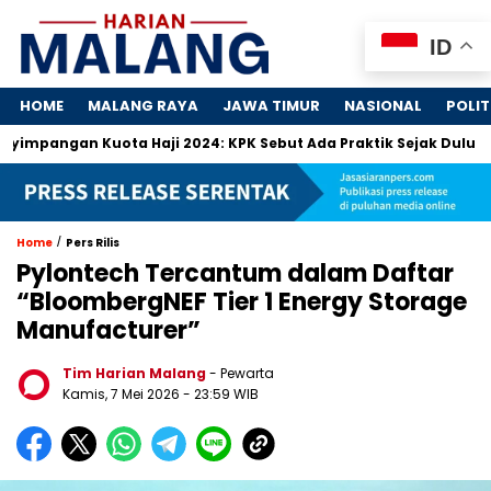
ID
HOME
MALANG RAYA
JAWA TIMUR
NASIONAL
POLIT
an Kuota Haji 2024: KPK Sebut Ada Praktik Sejak Dulu
Dosa
/
Home
Pers Rilis
Pylontech Tercantum dalam Daftar
“BloombergNEF Tier 1 Energy Storage
Manufacturer”
Tim Harian Malang
- Pewarta
Kamis, 7 Mei 2026
- 23:59 WIB