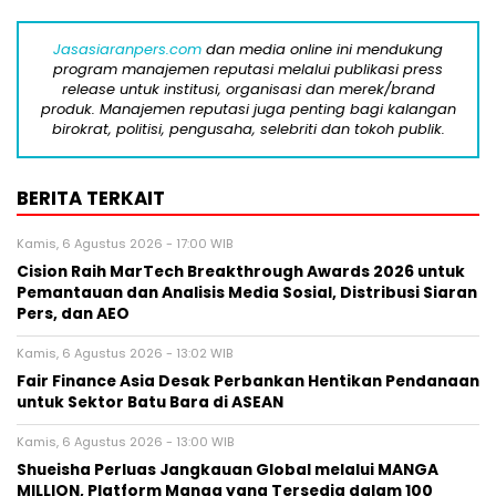
Jasasiaranpers.com
dan media online ini mendukung
program manajemen reputasi melalui publikasi press
release untuk institusi, organisasi dan merek/brand
produk. Manajemen reputasi juga penting bagi kalangan
birokrat, politisi, pengusaha, selebriti dan tokoh publik.
BERITA TERKAIT
Kamis, 6 Agustus 2026 - 17:00 WIB
Cision Raih MarTech Breakthrough Awards 2026 untuk
Pemantauan dan Analisis Media Sosial, Distribusi Siaran
Pers, dan AEO
Kamis, 6 Agustus 2026 - 13:02 WIB
Fair Finance Asia Desak Perbankan Hentikan Pendanaan
untuk Sektor Batu Bara di ASEAN
Kamis, 6 Agustus 2026 - 13:00 WIB
Shueisha Perluas Jangkauan Global melalui MANGA
MILLION, Platform Manga yang Tersedia dalam 100