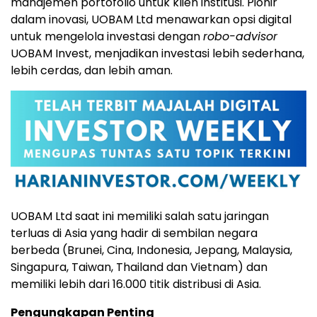
manajemen portofolio untuk klien institusi. Pionir
dalam inovasi, UOBAM Ltd menawarkan opsi digital
untuk mengelola investasi dengan
robo-advisor
UOBAM Invest, menjadikan investasi lebih sederhana,
lebih cerdas, dan lebih aman.
UOBAM Ltd saat ini memiliki salah satu jaringan
terluas di
Asia
yang hadir di sembilan negara
berbeda (
Brunei
, Cina,
Indonesia
, Jepang,
Malaysia
,
Singapura,
Taiwan
,
Thailand
dan
Vietnam
) dan
memiliki lebih dari 16.000 titik distribusi di
Asia
.
Pengungkapan Penting