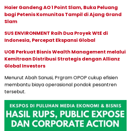
Haier Gandeng AO 1 Point Slam, Buka Peluang
bagi Petenis Komunitas Tampil di Ajang Grand
Slam
SUS ENVIRONMENT Raih Dua Proyek WtE di
Indonesia, Percepat Ekspansi Global
UOB Perkuat Bisnis Wealth Management melalui
Kemitraan Distribusi Strategis dengan Allianz
Global Investors
Menurut Abah Sanusi, Prgram OPOP cukup efisien
membantu biaya operasional pondok pesantren
tersebut.