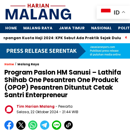
ID
HOME
MALANG RAYA
JAWA TIMUR
NASIONAL
POLIT
gan Kuota Haji 2024: KPK Sebut Ada Praktik Sejak Dulu
Dos
/
Home
Malang Raya
Program Paslon HM Sanusi – Lathifa
Shihab One Pesantren One Produck
(OPOP) Pesantren Dituntut Cetak
Santri Enterpreneur
Tim Harian Malang
- Pewarta
Selasa, 22 Oktober 2024
- 21:44 WIB