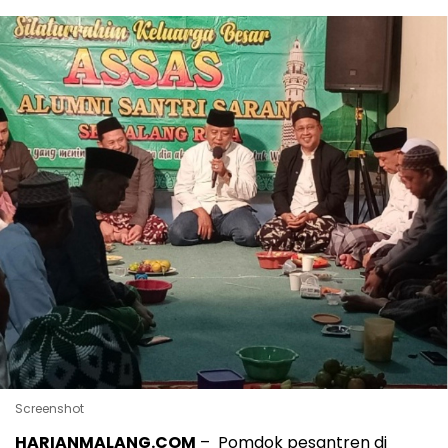
Screenshot
HARIANMALANG.COM
–
Pomdok pesantren di