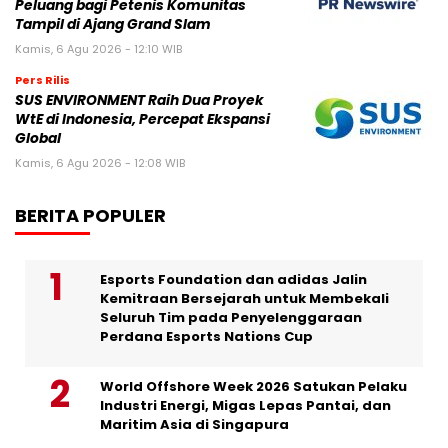
Peluang bagi Petenis Komunitas
Tampil di Ajang Grand Slam
Kamis, 6 Agu 2026 - 12:10 WIB
Pers Rilis
SUS ENVIRONMENT Raih Dua Proyek
WtE di Indonesia, Percepat Ekspansi
Global
Kamis, 6 Agu 2026 - 12:08 WIB
BERITA POPULER
Esports Foundation dan adidas Jalin
Kemitraan Bersejarah untuk Membekali
Seluruh Tim pada Penyelenggaraan
Perdana Esports Nations Cup
World Offshore Week 2026 Satukan Pelaku
Industri Energi, Migas Lepas Pantai, dan
Maritim Asia di Singapura