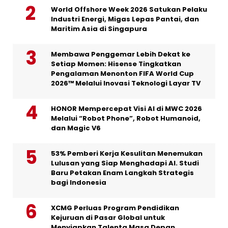
World Offshore Week 2026 Satukan Pelaku
Industri Energi, Migas Lepas Pantai, dan
Maritim Asia di Singapura
Membawa Penggemar Lebih Dekat ke
Setiap Momen: Hisense Tingkatkan
Pengalaman Menonton FIFA World Cup
2026™ Melalui Inovasi Teknologi Layar TV
HONOR Mempercepat Visi AI di MWC 2026
Melalui “Robot Phone”, Robot Humanoid,
dan Magic V6
53% Pemberi Kerja Kesulitan Menemukan
Lulusan yang Siap Menghadapi AI. Studi
Baru Petakan Enam Langkah Strategis
bagi Indonesia
XCMG Perluas Program Pendidikan
Kejuruan di Pasar Global untuk
Menyiapkan Talenta Masa Depan,