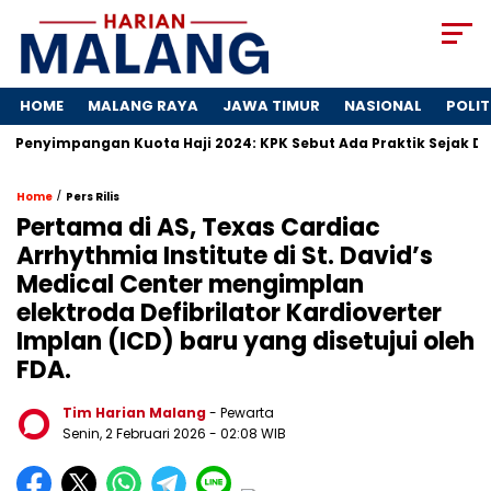
HOME
MALANG RAYA
JAWA TIMUR
NASIONAL
POLIT
nyimpangan Kuota Haji 2024: KPK Sebut Ada Praktik Sejak Dulu
/
Home
Pers Rilis
Pertama di AS, Texas Cardiac
Arrhythmia Institute di St. David’s
Medical Center mengimplan
elektroda Defibrilator Kardioverter
Implan (ICD) baru yang disetujui oleh
FDA.
Tim Harian Malang
- Pewarta
Senin, 2 Februari 2026
- 02:08 WIB