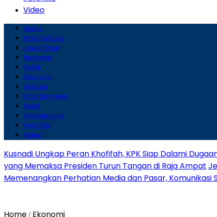
Video
Home
Malang Raya
Jawa Timur
Nasional
Politik
Ekonomi
Lifestyle
Entertainment
Sport
Internasional
Pers Rilis
Video
Kusnadi Ungkap Peran Khofifah, KPK Siap Dalami Dugaa
yang Memaksa Presiden Turun Tangan di Raja Ampat
Je
Memenangkan Perhatian Media dan Pasar, Komunikasi Str
Home
Ekonomi
/