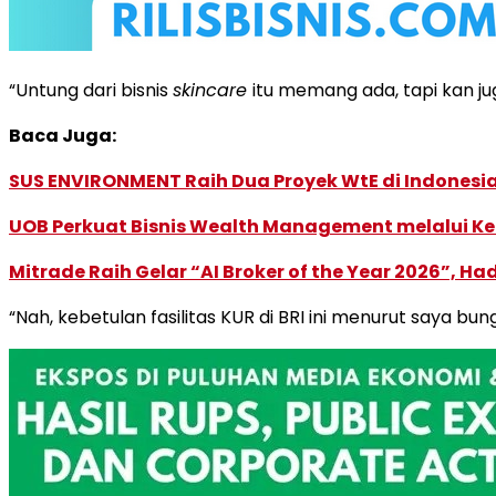
“Untung dari bisnis
skincare
itu memang ada, tapi kan j
Baca Juga:
SUS ENVIRONMENT Raih Dua Proyek WtE di Indonesia
UOB Perkuat Bisnis Wealth Management melalui Kemi
Mitrade Raih Gelar “AI Broker of the Year 2026”, Ha
“Nah, kebetulan fasilitas KUR di BRI ini menurut saya 