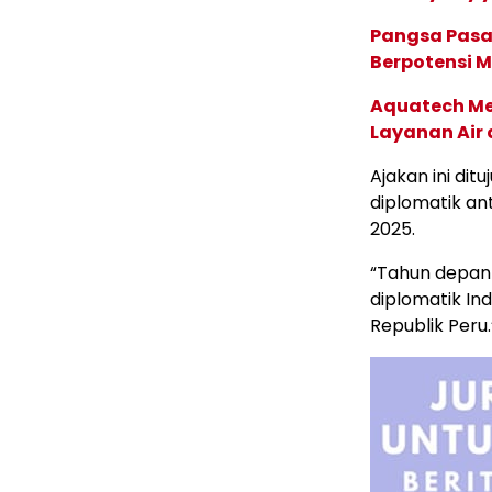
Pangsa Pasar
Berpotensi 
Aquatech Me
Layanan Air
Ajakan ini di
diplomatik an
2025.
“Tahun depan
diplomatik In
Republik Peru.