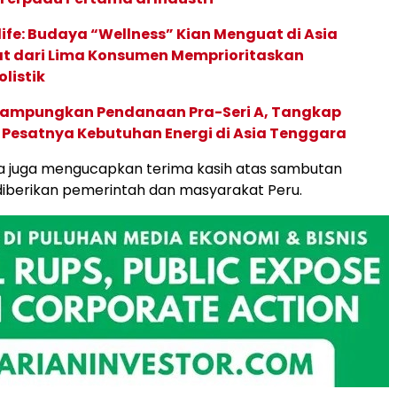
life: Budaya “Wellness” Kian Menguat di Asia
pat dari Lima Konsumen Memprioritaskan
listik
Rampungkan Pendanaan Pra-Seri A, Tangkap
 Pesatnya Kebutuhan Energi di Asia Tenggara
a juga mengucapkan terima kasih atas sambutan
iberikan pemerintah dan masyarakat Peru.