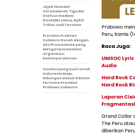
Jejak Skandal
Chromebook: Tiga Eks
Stafsus Nadiem
Diselidiki Jaksa, Rp9,9
Triliun Jadi Taruhan
Prabowo menya
Peru, Kamis (
Presiden Prabowo
Subianto Resah dengan
Aksi Premanisme yang
Baca Juga:
Mengatasnamakan
Organisasi
UNISOC Lyri
kemasyarakatan
Audio
Fondasi yang Kuat untuk
Indonesia Maju,
Hard Rock C
Dibangun dalam 6 Bulan
Pertama Presiden
Hard Rock Ri
Prabowo Subianto
Laporan Cis
Fragmentasi
Grand Collar d
The Peru ata
diberikan Peru