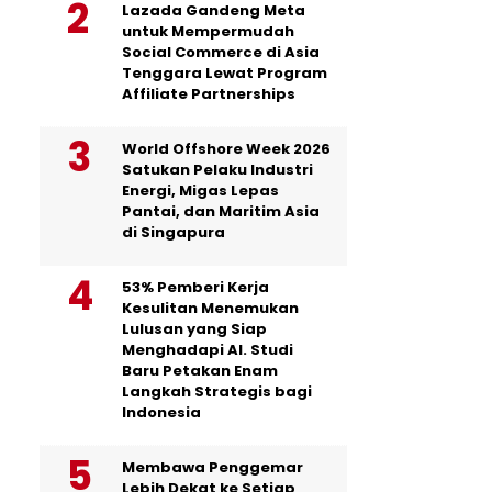
Lazada Gandeng Meta
untuk Mempermudah
Social Commerce di Asia
Tenggara Lewat Program
Affiliate Partnerships
World Offshore Week 2026
Satukan Pelaku Industri
Energi, Migas Lepas
Pantai, dan Maritim Asia
di Singapura
53% Pemberi Kerja
Kesulitan Menemukan
Lulusan yang Siap
Menghadapi AI. Studi
Baru Petakan Enam
Langkah Strategis bagi
Indonesia
Membawa Penggemar
Lebih Dekat ke Setiap