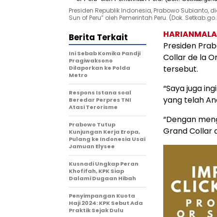
Presiden Republik Indonesia, Prabowo Subianto, d
Sun of Peru” oleh Pemerintah Peru. (Dok. Setkab.go.
HARIANMAL
Berita Terkait
Presiden Pra
Ini Sebab Komika Pandji
Collar de la 
Pragiwaksono
tersebut.
Dilaporkan ke Polda
Metro
“Saya juga i
Respons Istana soal
yang telah An
Beredar Perpres TNI
Atasi Terorisme
“Dengan meng
Prabowo Tutup
Grand Collar d
Kunjungan Kerja Eropa,
Pulang ke Indonesia Usai
Jamuan Elysee
Kusnadi Ungkap Peran
Khofifah, KPK Siap
Dalami Dugaan Hibah
Penyimpangan Kuota
Haji 2024: KPK Sebut Ada
Praktik Sejak Dulu