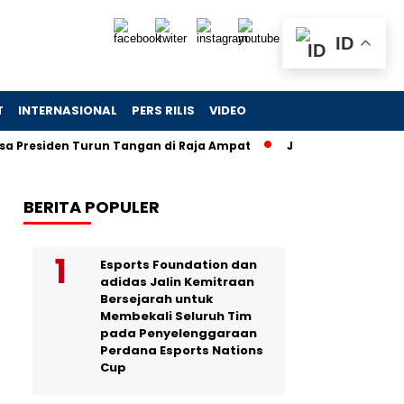
ID
T
INTERNASIONAL
PERS RILIS
VIDEO
en Turun Tangan di Raja Ampat
Jejak Skandal Chromebook: 
BERITA POPULER
Esports Foundation dan
adidas Jalin Kemitraan
Bersejarah untuk
Membekali Seluruh Tim
pada Penyelenggaraan
Perdana Esports Nations
Cup