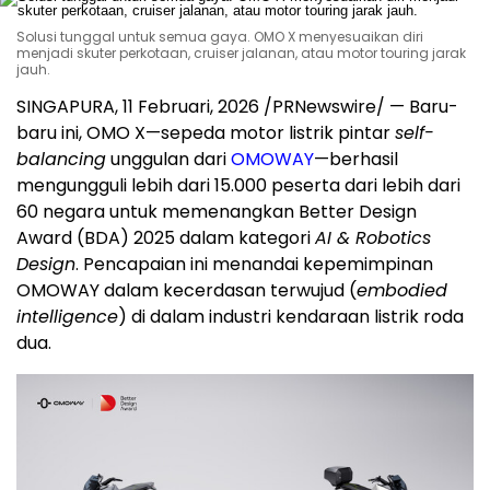
Solusi tunggal untuk semua gaya. OMO X menyesuaikan diri
menjadi skuter perkotaan, cruiser jalanan, atau motor touring jarak
jauh.
SINGAPURA
,
11 Februari, 2026
/PRNewswire/ — Baru-
baru ini, OMO X—sepeda motor listrik pintar
self-
balancing
unggulan dari
OMOWAY
—berhasil
mengungguli lebih dari 15.000 peserta dari lebih dari
60 negara untuk memenangkan Better Design
Award (BDA) 2025 dalam kategori
AI & Robotics
Design
. Pencapaian ini menandai kepemimpinan
OMOWAY dalam kecerdasan terwujud (
embodied
intelligence
) di dalam industri kendaraan listrik roda
dua.