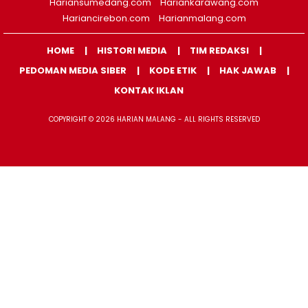
Hariansumedang.com
Hariankarawang.com
Hariancirebon.com
Harianmalang.com
HOME
HISTORI MEDIA
TIM REDAKSI
PEDOMAN MEDIA SIBER
KODE ETIK
HAK JAWAB
KONTAK IKLAN
COPYRIGHT © 2026 HARIAN MALANG - ALL RIGHTS RESERVED