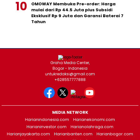
OMOWAY Membuka Pre-order: Harga
mulai dari Rp 44.5 Juta plus Subsidi
Eksklusif Rp 9 Juta dan Garansi Baterai 7
Tahun
Graha Media Center,
Bogor - Indonesia
untukredaksi@gmail.com
+628557777888
MEDIA NETWORK
Harianindonesia.com
Harianekonomi.com
Harianinvestor.com
Harianolahraga.com
Harianjayakarta.com
Harianbanten.com
Harianbogor.com