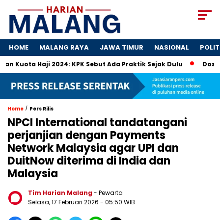
HOME
MALANG RAYA
JAWA TIMUR
NASIONAL
POLIT
a Haji 2024: KPK Sebut Ada Praktik Sejak Dulu
Dosa-Dosa 
/
Home
Pers Rilis
NPCI International tandatangani
perjanjian dengan Payments
Network Malaysia agar UPI dan
DuitNow diterima di India dan
Malaysia
Tim Harian Malang
- Pewarta
Selasa, 17 Februari 2026
- 05:50 WIB