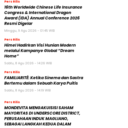
Pers Rilis
16th Worldwide Chinese Life Insurance
Congress & International Dragon
Award (IDA) Annual Conference 2026
Resmi Digelar
Minggu, 9 Agu 2026 - 01:45 WIB
Pers Rilis
Himel Hadirkan Visi Hunian Modern
melalui Kampanye Global “Dream
Home”
Sabtu, 8 Agu 2026 - 14:26 WIB
Pers Rilis
FAMILIARITÉ: Ketika Sinema dan Sastra
Bertemu dalam Sebuah Karya Puitis
Sabtu, 8 Agu 2026 - 14:19 WIB
Pers Rilis
MONDEVITA MENGAKUISISI SAHAM
MAYORITAS DI UNDERSCORE DISTRICT,
PERUSAHAAN INDUK MAGLIANO,
SEBAGAI LANGKAH KEDUA DALAM