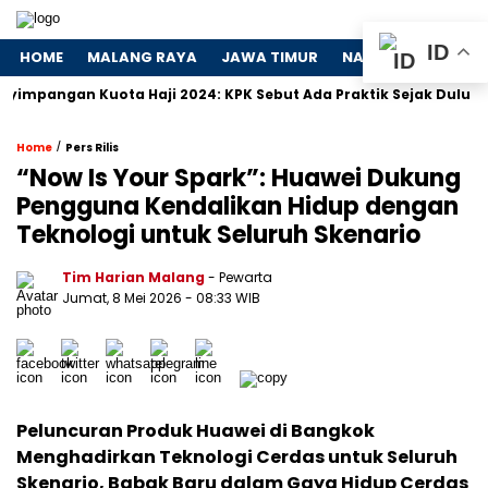
ID
HOME
MALANG RAYA
JAWA TIMUR
NASIONAL
POLIT
gan Kuota Haji 2024: KPK Sebut Ada Praktik Sejak Dulu
Dos
/
Home
Pers Rilis
“Now Is Your Spark”: Huawei Dukung
Pengguna Kendalikan Hidup dengan
Teknologi untuk Seluruh Skenario
Tim Harian Malang
- Pewarta
Jumat, 8 Mei 2026
- 08:33 WIB
Peluncuran Produk Huawei di Bangkok
Menghadirkan Teknologi Cerdas untuk Seluruh
Skenario, Babak Baru dalam Gaya Hidup Cerdas