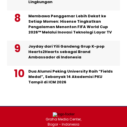
Lingkungan
Membawa Penggemar Lebih Dekat ke
Setiap Momen: Hisense Tingkatkan
Pengalaman Menonton FIFA World Cup
2026™ Melalui Inovasi Teknologi Layar TV
Joyday dari Yili Gandeng Grup K-pop
Hearts2Hearts sebagai Brand
Ambassador di Indonesia
Dua Alumni Peking University Raih “Fields
Medal”, Sebanyak 14 Akademisi PKU
Tampil di ICM 2026
Graha Media Center,
Bogor - Indonesia