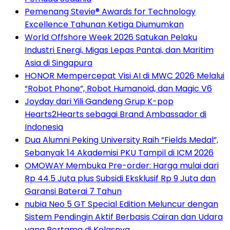
Pemenang Stevie® Awards for Technology
Excellence Tahunan Ketiga Diumumkan
World Offshore Week 2026 Satukan Pelaku
Industri Energi, Migas Lepas Pantai, dan Maritim
Asia di Singapura
HONOR Mempercepat Visi AI di MWC 2026 Melalui
“Robot Phone”, Robot Humanoid, dan Magic V6
Joyday dari Yili Gandeng Grup K-pop
Hearts2Hearts sebagai Brand Ambassador di
Indonesia
Dua Alumni Peking University Raih “Fields Medal”,
Sebanyak 14 Akademisi PKU Tampil di ICM 2026
OMOWAY Membuka Pre-order: Harga mulai dari
Rp 44.5 Juta plus Subsidi Eksklusif Rp 9 Juta dan
Garansi Baterai 7 Tahun
nubia Neo 5 GT Special Edition Meluncur dengan
Sistem Pendingin Aktif Berbasis Cairan dan Udara
yang Pertama di Kelasnya