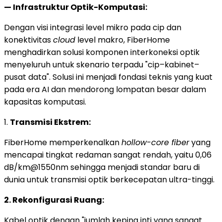
— Infrastruktur Optik-Komputasi:
Dengan visi integrasi level mikro pada cip dan
konektivitas
cloud
level makro, FiberHome
menghadirkan solusi komponen interkoneksi optik
menyeluruh untuk skenario terpadu "cip–kabinet–
pusat data". Solusi ini menjadi fondasi teknis yang kuat
pada era AI dan mendorong lompatan besar dalam
kapasitas komputasi.
1.
Transmisi Ekstrem:
FiberHome memperkenalkan
hollow-core fiber
yang
mencapai tingkat redaman sangat rendah, yaitu 0,06
dB/km@1550nm sehingga menjadi standar baru di
dunia untuk transmisi optik berkecepatan ultra-tinggi.
2. Rekonfigurasi Ruang:
Kabel optik dengan "jumlah keping inti yang sangat