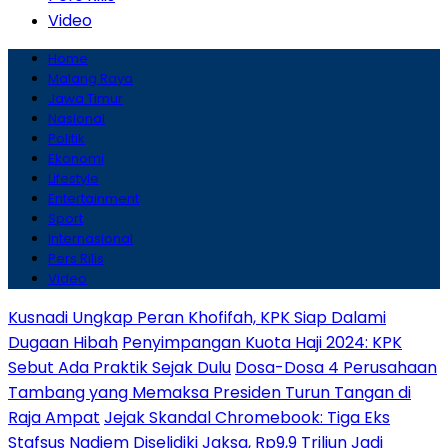
Video
Home
Malang Raya
Jawa Timur
Nasional
Politik
Ekonomi
Lifestyle
Entertainment
Sport
Internasional
Pers Rilis
Video
Kusnadi Ungkap Peran Khofifah, KPK Siap Dalami
Dugaan Hibah
Penyimpangan Kuota Haji 2024: KPK
Sebut Ada Praktik Sejak Dulu
Dosa-Dosa 4 Perusahaan
Tambang yang Memaksa Presiden Turun Tangan di
Raja Ampat
Jejak Skandal Chromebook: Tiga Eks
Stafsus Nadiem Diselidiki Jaksa, Rp9,9 Triliun Jadi