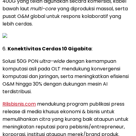
400G yang telah digunakan secara komersial, kabel
bawah laut
multi-core
yang diproduksi massal, serta
pusat O&M global untuk respons kolaboratif yang
lebih cerdas.
6.
Konektivitas Cerdas 10 Gigabita
:
Solusi 50G PON
ultra-wide
dengan kemampuan
komputasi asli pada OLT mendukung konvergensi
komputasi dan jaringan, serta meningkatkan efisiensi
O&M hingga 30% dengan dukungan mesin AI
terdistribusi.
Rilisbisnis.com
mendukung program publikasi press
release di media khusus ekonomi & bisnis untuk
memulihankan citra yang kurang baik ataupun untuk
meningkatan reputasi para pebisnis/entrepreneur,
korporasi, institusi ataupun merek/brand produk.