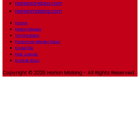
Hariancirebon.com
Harianmalang.com
Home
Histori Media
Tim Redaksi
Pedoman Media Siber
Kode Etik
Hak Jawab
Kontak Iklan
Copyright © 2026 Harian Malang - All Rights Reserved