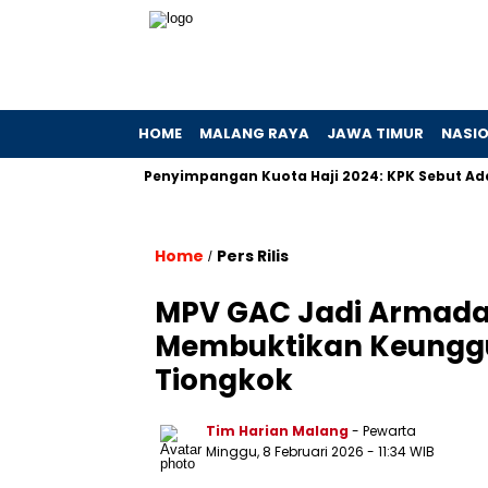
HOME
MALANG RAYA
JAWA TIMUR
NASI
n Hibah
Penyimpangan Kuota Haji 2024: KPK Sebut Ada Prakt
Home
Pers Rilis
/
MPV GAC Jadi Armada 
Membuktikan Keunggu
Tiongkok
Tim Harian Malang
- Pewarta
Minggu, 8 Februari 2026
- 11:34 WIB