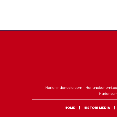
Harianindonesia.com
Harianekonomi.c
Hariansu
HOME
HISTORI MEDIA