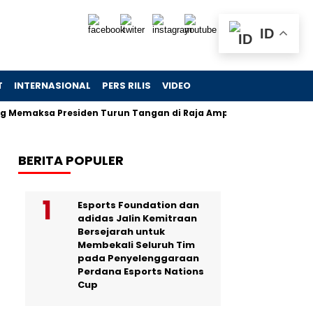
ID
T
INTERNASIONAL
PERS RILIS
VIDEO
ksa Presiden Turun Tangan di Raja Ampat
Jejak Skandal C
BERITA POPULER
Esports Foundation dan
adidas Jalin Kemitraan
Bersejarah untuk
Membekali Seluruh Tim
pada Penyelenggaraan
Perdana Esports Nations
Cup