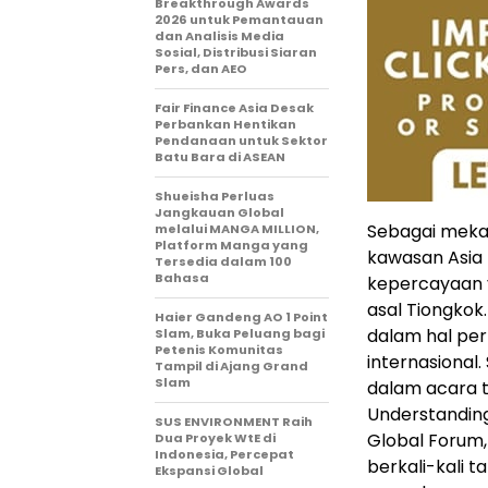
Breakthrough Awards
2026 untuk Pemantauan
dan Analisis Media
Sosial, Distribusi Siaran
Pers, dan AEO
Fair Finance Asia Desak
Perbankan Hentikan
Pendanaan untuk Sektor
Batu Bara di ASEAN
Shueisha Perluas
Jangkauan Global
Sebagai meka
melalui MANGA MILLION,
Platform Manga yang
kawasan Asia
Tersedia dalam 100
Bahasa
kepercayaan 
asal Tiongkok
Haier Gandeng AO 1 Point
dalam hal per
Slam, Buka Peluang bagi
Petenis Komunitas
internasional
Tampil di Ajang Grand
Slam
dalam acara t
Understanding
SUS ENVIRONMENT Raih
Global Forum,
Dua Proyek WtE di
Indonesia, Percepat
berkali-kali 
Ekspansi Global