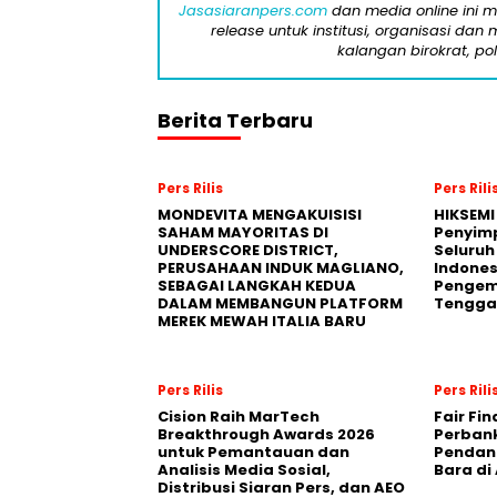
Jasasiaranpers.com
dan media online ini 
release untuk institusi, organisasi da
kalangan birokrat, pol
Berita Terbaru
Pers Rilis
Pers Rili
MONDEVITA MENGAKUISISI
HIKSEMI
SAHAM MAYORITAS DI
Penyim
UNDERSCORE DISTRICT,
Seluruh
PERUSAHAAN INDUK MAGLIANO,
Indones
SEBAGAI LANGKAH KEDUA
Pengemb
DALAM MEMBANGUN PLATFORM
Tengga
MEREK MEWAH ITALIA BARU
Pers Rilis
Pers Rili
Cision Raih MarTech
Fair Fi
Breakthrough Awards 2026
Perban
untuk Pemantauan dan
Pendana
Analisis Media Sosial,
Bara di
Distribusi Siaran Pers, dan AEO