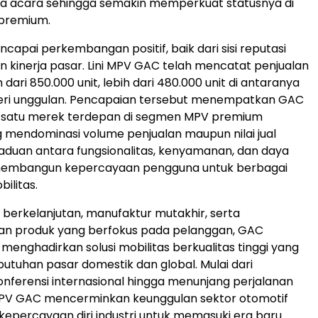
a acara sehingga semakin memperkuat statusnya di
premium.
capai perkembangan positif, baik dari sisi reputasi
kinerja pasar. Lini MPV GAC telah mencatat penjualan
h dari 850.000 unit, lebih dari 480.000 unit di antaranya
 seri unggulan. Pencapaian tersebut menempatkan GAC
h satu merek terdepan di segmen MPV premium
 mendominasi volume penjualan maupun nilai jual
aduan antara fungsionalitas, kenyamanan, dan daya
membangun kepercayaan pengguna untuk berbagai
ilitas.
i berkelanjutan, manufaktur mutakhir, serta
 produk yang berfokus pada pelanggan, GAC
enghadirkan solusi mobilitas berkualitas tinggi yang
tuhan pasar domestik dan global. Mulai dari
ferensi internasional hingga menunjang perjalanan
 MPV GAC mencerminkan keunggulan sektor otomotif
kepercayaan diri industri untuk memasuki era baru