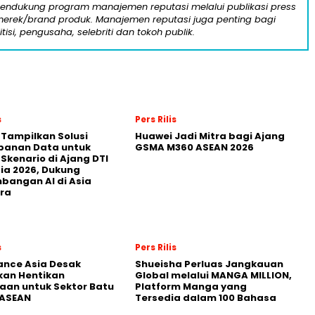
mendukung program manajemen reputasi melalui publikasi press
n merek/brand produk. Manajemen reputasi juga penting bagi
itisi, pengusaha, selebriti dan tokoh publik.
s
Pers Rilis
 Tampilkan Solusi
Huawei Jadi Mitra bagi Ajang
panan Data untuk
GSMA M360 ASEAN 2026
 Skenario di Ajang DTI
ia 2026, Dukung
angan AI di Asia
ra
s
Pers Rilis
nance Asia Desak
Shueisha Perluas Jangkauan
kan Hentikan
Global melalui MANGA MILLION,
an untuk Sektor Batu
Platform Manga yang
 ASEAN
Tersedia dalam 100 Bahasa