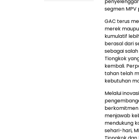
penyelenggar
segmen MPV 
GAC terus men
merek maupun 
kumulatif lebi
berasal dari
sebagai sala
Tiongkok yang
kembali. Perp
tahan telah 
kebutuhan mob
Melalui inovas
pengembangan
berkomitmen m
menjawab kebu
mendukung kon
sehari-hari,
Tiongkok dan 