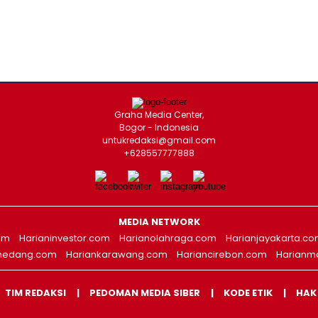
Graha Media Center,
Bogor - Indonesia
untukredaksi@gmail.com
+628557777888
MEDIA NETWORK
om
Harianinvestor.com
Harianolahraga.com
Harianjayakarta.c
medang.com
Hariankarawang.com
Hariancirebon.com
Harianm
TIM REDAKSI
PEDOMAN MEDIA SIBER
KODE ETIK
HAK