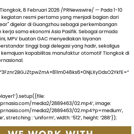
ongkok, 8 Februari 2026 /PRNewswire/ — Pada 1-10
, kegiatan resmi pertama yang menjadi bagian dari
ear" digelar di Guangzhou sebagai perkembangan
 kerja sama ekonomi Asia Pasifik. Sebagai armada
g ini, MPV buatan GAC menyediakan layanan
erstandar tinggi bagi delegasi yang hadir, sekaligus
emajuan kapabilitas manufaktur otomotif Tiongkok di
rnasional.
=”3Fznr2BGJZtpwZmA+81lm048ks6+0NjLXyDdsO2YkfE=”
ayer1’).setup({file:
.prnasia.com/media2/2889463/02.mp4’, image:
.prnasia.com/media2/2889463/02.mp4?p=medium’,
’, stretching : ‘uniform’, width: ‘512’, height: ‘288’});