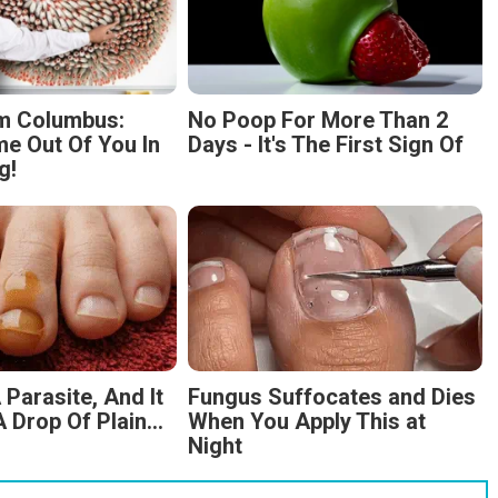
m Columbus:
No Poop For More Than 2
 Out Of You In
Days - It's The First Sign Of
g!
 Parasite, And It
Fungus Suffocates and Dies
 Drop Of Plain...
When You Apply This at
Night