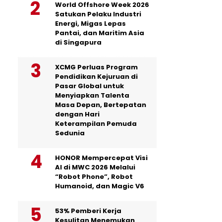
World Offshore Week 2026
Satukan Pelaku Industri
Energi, Migas Lepas
Pantai, dan Maritim Asia
di Singapura
XCMG Perluas Program
Pendidikan Kejuruan di
Pasar Global untuk
Menyiapkan Talenta
Masa Depan, Bertepatan
dengan Hari
Keterampilan Pemuda
Sedunia
HONOR Mempercepat Visi
AI di MWC 2026 Melalui
“Robot Phone”, Robot
Humanoid, dan Magic V6
53% Pemberi Kerja
Kesulitan Menemukan