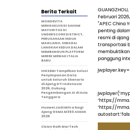
GUANGZHOU, Ti
Berita Terkait
Februari 2026
MONDEVITA
"APEC China Y
MENGAKUISISI SAHAM
penting dalam
MAYORITAS DI
UNDERSCORE DISTRICT,
resmi di ajan
PERUSAHAAN INDUK
MAGLIANO, SEBAGAI
transportasi b
LANGKAH KEDUA DALAM
membuktikan k
MEMBANGUN PLATFORM
MEREK MEWAH ITALIA
panggung inte
BARU
jwplayer.key
HIKSEMI Tampilkan Solusi
Penyimpanan Data
untuk Seluruh Skenario
di Ajang DTI Indonesia
2026, Dukung
jwplayer(‘mypl
Pengembangan AI di Asia
Tenggara
‘https://mma
‘https://mma
Huawei Jadi Mitra bagi
Ajang GSMA M360 ASEAN
autostart:’false
2026
Cision Raih MarTech