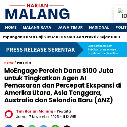
HOME
MALANG RAYA
JAWA TIMUR
NASIONAL
POLIT
 Kuota Haji 2024: KPK Sebut Ada Praktik Sejak Dulu
Dosa-
/
Home
Pers Rilis
MoEngage Peroleh Dana $100 Juta
untuk Tingkatkan Agen AI
Pemasaran dan Percepat Ekspansi di
Amerika Utara, Asia Tenggara,
Australia dan Selandia Baru (ANZ)
Tim Harian Malang
- Pewarta
Jumat, 7 November 2025
- 11:12 WIB