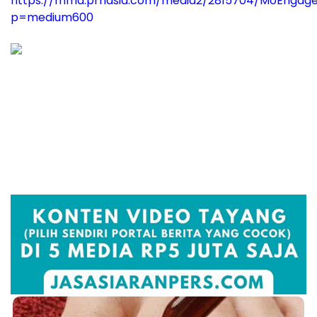
https://mma.prnasia.com/media2/2815704/MoEngage
p=medium600