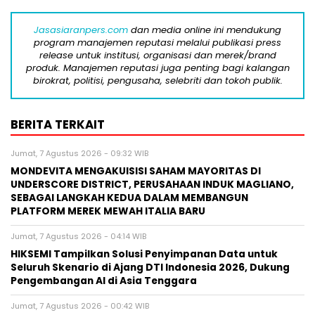
Jasasiaranpers.com
dan media online ini mendukung
program manajemen reputasi melalui publikasi press
release untuk institusi, organisasi dan merek/brand
produk. Manajemen reputasi juga penting bagi kalangan
birokrat, politisi, pengusaha, selebriti dan tokoh publik.
BERITA TERKAIT
Jumat, 7 Agustus 2026 - 09:32 WIB
MONDEVITA MENGAKUISISI SAHAM MAYORITAS DI
UNDERSCORE DISTRICT, PERUSAHAAN INDUK MAGLIANO,
SEBAGAI LANGKAH KEDUA DALAM MEMBANGUN
PLATFORM MEREK MEWAH ITALIA BARU
Jumat, 7 Agustus 2026 - 04:14 WIB
HIKSEMI Tampilkan Solusi Penyimpanan Data untuk
Seluruh Skenario di Ajang DTI Indonesia 2026, Dukung
Pengembangan AI di Asia Tenggara
Jumat, 7 Agustus 2026 - 00:42 WIB