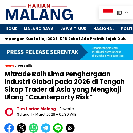
ID
HOME
MALANG RAYA
JAWA TIMUR
NASIONAL
POLIT
gan Kuota Haji 2024: KPK Sebut Ada Praktik Sejak Dulu
Dos
/
Home
Pers Rilis
Mitrade Raih Lima Penghargaan
Industri Global pada 2026 di Tengah
Sikap Trader di Asia yang Mengkaji
Ulang “Counterparty Risk”
Tim Harian Malang
- Pewarta
Selasa, 17 Maret 2026
- 02:30 WIB