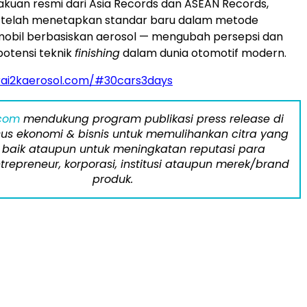
uan resmi dari Asia Records dan ASEAN Records,
t telah menetapkan standar baru dalam metode
obil berbasiskan aerosol — mengubah persepsi dan
otensi teknik
finishing
dalam dunia otomotif modern.
rai2kaerosol.com/#30cars3days
.com
mendukung program publikasi press release di
us ekonomi & bisnis untuk memulihankan citra yang
 baik ataupun untuk meningkatan reputasi para
trepreneur, korporasi, institusi ataupun merek/brand
produk.