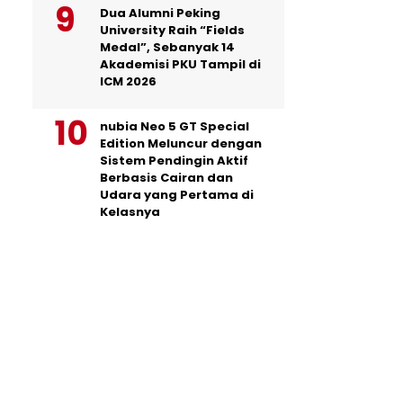
Dua Alumni Peking
University Raih “Fields
Medal”, Sebanyak 14
Akademisi PKU Tampil di
ICM 2026
nubia Neo 5 GT Special
Edition Meluncur dengan
Sistem Pendingin Aktif
Berbasis Cairan dan
Udara yang Pertama di
Kelasnya