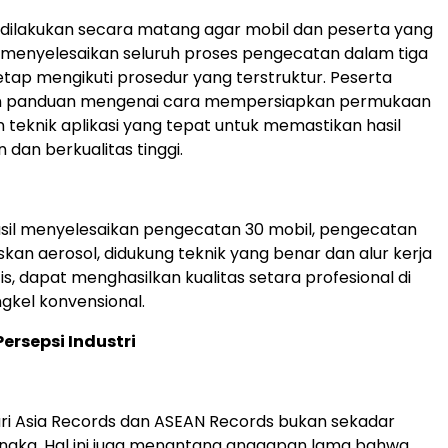
dilakukan secara matang agar mobil dan peserta yang
t menyelesaikan seluruh proses pengecatan dalam tiga
etap mengikuti prosedur yang terstruktur. Peserta
 panduan mengenai cara mempersiapkan permukaan
n teknik aplikasi yang tepat untuk memastikan hasil
 dan berkualitas tinggi.
sil menyelesaikan pengecatan 30 mobil, pengecatan
skan aerosol, didukung teknik yang benar dan alur kerja
s, dapat menghasilkan kualitas setara profesional di
ngkel konvensional.
rsepsi Industri
ri Asia Records dan ASEAN Records bukan sekadar
ngka. Hal ini juga menantang anggapan lama bahwa