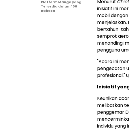
Menurut
Chief
Platform Manga yang
Tersedia dalam 100
inisiatif ini
Bahasa
mobil dengan 
menjelaskan,
bertahun-tah
semprot aero
menandingi me
pengguna um
"Acara ini me
pengecatan ul
profesional," u
Inisiatif ya
Keunikan acara
melibatkan te
penggemar DI
mencerminka
individu yang