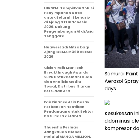
HIKSEMI Tampilkan Solusi
Penyimpanan Data
untuk Seluruh Skenario
di Ajang DTI Indonesia
2026, Dukung
Pengembangan AI di Asia
Tenggara
Huawei Jadi Mitra bagi
Ajang GSMA M360 ASEAN
2026
Cision Raih MarTech
Breakthrough Awards
Samurai Paint
2026 untuk Pemantauan
Aerosol Sprayi
dan Analisis Media
Sosial, Distribusi Siaran
days.
Pers, dan AEO
Fair Finance Asia Desak
Perbankan Hentikan
Pendanaan untuk Sektor
Kesuksesan ini
Batu Bara di ASEAN
didominasi ol
Shueisha Perluas
kompresor d
Jangkauan Global
melalui MANGA MILLION,