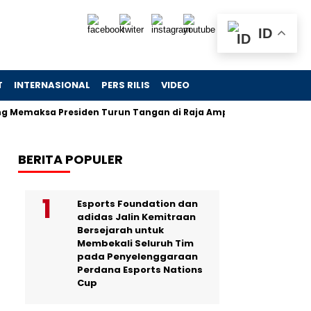
ID
T
INTERNASIONAL
PERS RILIS
VIDEO
sa Presiden Turun Tangan di Raja Ampat
Jejak Skandal Ch
BERITA POPULER
Esports Foundation dan
adidas Jalin Kemitraan
Bersejarah untuk
Membekali Seluruh Tim
pada Penyelenggaraan
Perdana Esports Nations
Cup