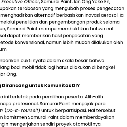
 Executive Officer
, Samurai Paint, Ian Ong Yoke En,
 merupakan terobosan yang mengubah proses pengecatan
menghadirkan alternatif berbasiskan inovasi aerosol. Ia
 melalui penelitian dan pengembangan produk selama
un, Samurai Paint mampu membuktikan bahwa cat
sol dapat memberikan hasil pengecatan yang
tode konvensional, namun lebih mudah dilakukan oleh
um.
mberikan bukti nyata dalam skala besar bahwa
ang bodi mobil tidak lagi harus dilakukan di bengkel
jar Ong.
ng Dirancang untuk Komunitas DIY
 ini terletak pada pemilihan peserta. Alih-alih
naga profesional, Samurai Paint mengajak para
Y (
Do-It-Yourself
) untuk berpartisipasi. Hal tersebut
n komitmen Samurai Paint dalam memberdayakan
 ingin mengerjakan sendiri proyek otomotifnya.