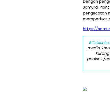
Dengan pengak
Samurai Pain
pengecatan m
memperluas p
https://samu
Rilisbisnis
media khus
kurang
pebisnis/en