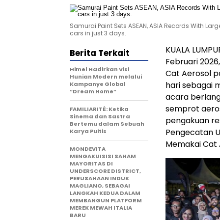
Samurai Paint Sets ASEAN, ASIA Records With Larg
cars in just 3 days.
KUALA LUMPUR,
Berita Terkait
Februari 2026
Himel Hadirkan Visi
Cat Aerosol p
Hunian Modern melalui
hari sebagai
Kampanye Global
“Dream Home”
acara berlang
semprot aeros
FAMILIARITÉ: Ketika
Sinema dan Sastra
pengakuan res
Bertemu dalam Sebuah
Pengecatan U
Karya Puitis
Memakai Cat 
MONDEVITA
MENGAKUISISI SAHAM
MAYORITAS DI
UNDERSCORE DISTRICT,
PERUSAHAAN INDUK
MAGLIANO, SEBAGAI
LANGKAH KEDUA DALAM
MEMBANGUN PLATFORM
MEREK MEWAH ITALIA
BARU