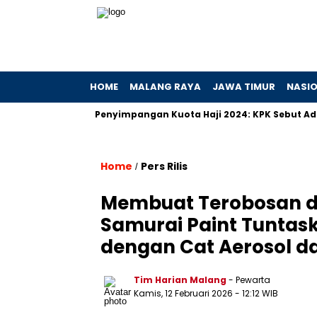
HOME
MALANG RAYA
JAWA TIMUR
NASI
 Hibah
Penyimpangan Kuota Haji 2024: KPK Sebut Ada Prakti
Home
Pers Rilis
/
Membuat Terobosan d
Samurai Paint Tuntas
dengan Cat Aerosol da
Tim Harian Malang
- Pewarta
Kamis, 12 Februari 2026
- 12:12 WIB