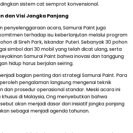
ndingkan sistem cat semprot konvensional.
n dan Visi Jangka Panjang
n penyelenggaraan acara, Samurai Paint juga
omitmen terhadap isu keberlanjutan melalui program
on di Sireh Park, Iskandar Puteri. Sebanyak 30 pohon
i simbol dari 30 mobil yang telah dicat ulang, serta
eyakinan Samurai Paint bahwa inovasi dan tanggung
an hidup harus berjalan seiring.
enjadi bagian penting dari strategi Samurai Paint. Para
eroleh pengalaman langsung mengenai teknik
dan prosedur operasional standar. Meski acara ini
a khusus di Malaysia, Ong menyebutkan bahwa
ebut akan menjadi dasar dari inisiatif jangka panjang
akan sebagai menjadi agenda tahunan.