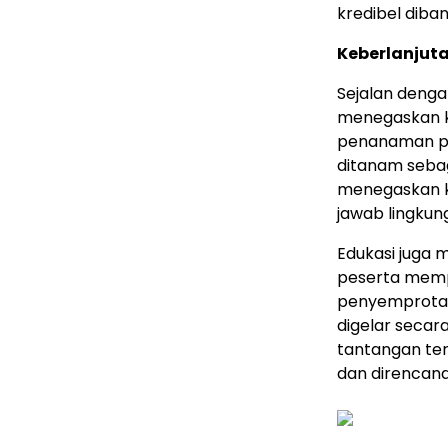
kredibel diba
Keberlanjuta
Sejalan denga
menegaskan k
penanaman poh
ditanam sebaga
menegaskan k
jawab lingkung
Edukasi juga m
peserta memp
penyemprotan 
digelar secar
tantangan ters
dan direncan