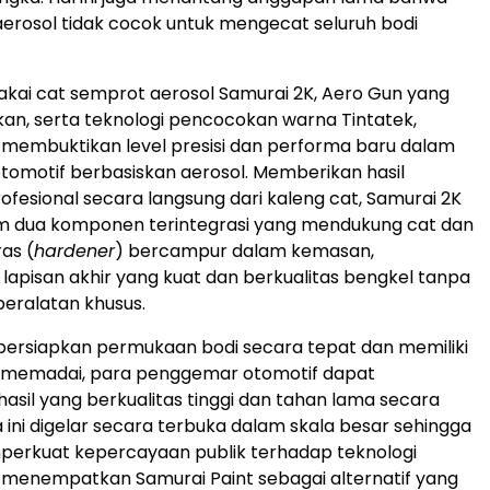
erosol tidak cocok untuk mengecat seluruh bodi
ai cat semprot aerosol Samurai 2K, Aero Gun yang
kan, serta teknologi pencocokan warna Tintatek,
 membuktikan level presisi dan performa baru dalam
omotif berbasiskan aerosol. Memberikan hasil
ofesional secara langsung dari kaleng cat, Samurai 2K
em dua komponen terintegrasi yang mendukung cat dan
as (
hardener
) bercampur dalam kemasan,
lapisan akhir yang kuat dan berkualitas bengkel tanpa
eralatan khusus.
ersiapkan permukaan bodi secara tepat dan memiliki
ng memadai, para penggemar otomotif dapat
sil yang berkualitas tinggi dan tahan lama secara
a ini digelar secara terbuka dalam skala besar sehingga
erkuat kepercayaan publik terhadap teknologi
a menempatkan Samurai Paint sebagai alternatif yang