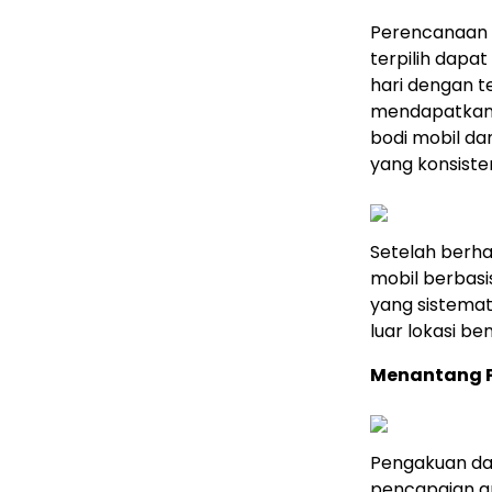
Perencanaan 
terpilih dapa
hari dengan t
mendapatkan
bodi mobil da
yang konsisten
Setelah berha
mobil berbasi
yang sistemati
luar lokasi be
Menantang Pe
Pengakuan da
pencapaian a