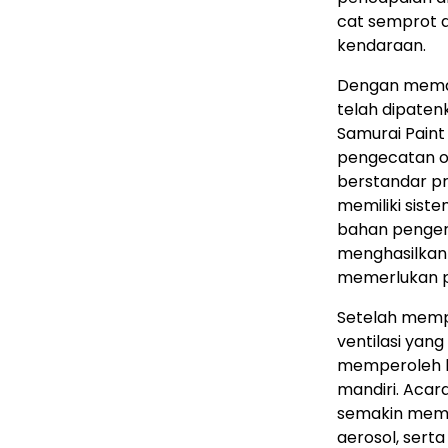
cat semprot a
kendaraan.
Dengan memak
telah dipaten
Samurai Paint
pengecatan ot
berstandar pr
memiliki sist
bahan penger
menghasilkan 
memerlukan p
Setelah memp
ventilasi ya
memperoleh ha
mandiri. Acar
semakin memp
aerosol, sert