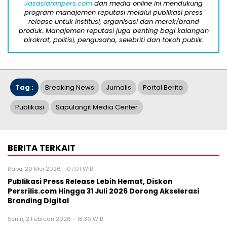
Jasasiaranpers.com
dan media online ini mendukung
program manajemen reputasi melalui publikasi press
release untuk institusi, organisasi dan merek/brand
produk. Manajemen reputasi juga penting bagi kalangan
birokrat, politisi, pengusaha, selebriti dan tokoh publik.
Tag :
Breaking News
Jurnalis
Portal Berita
Publikasi
Sapulangit Media Center
BERITA TERKAIT
Rabu, 20 Mei 2026 - 07:01 WIB
Publikasi Press Release Lebih Hemat, Diskon
Persrilis.com Hingga 31 Juli 2026 Dorong Akselerasi
Branding Digital
Senin, 2 Februari 2026 - 18:36 WIB