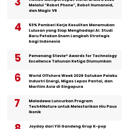
Melalui “Robot Phone”, Robot Humanoid,
dan Magic V6
53% Pemberi Kerja Kesulitan Menemukan
Lulusan yang Siap Menghadapi AI. Studi
Baru Petakan Enam Langkah Strategis
bagi Indonesia
Pemenang Stevie® Awards for Technology
Excellence Tahunan Ketiga Diumumkan
World Offshore Week 2026 Satukan Pelaku
Industri Energi, Migas Lepas Pantai, dan
Maritim Asia di Singapura
Maladewa Luncurkan Program
Tech4Nature untuk Melestarikan Hiu Paus
Ikonik
Joyday dari Yili Gandeng Grup K-pop