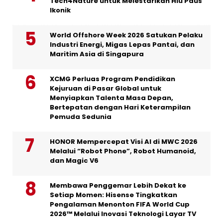
Tech4Nature untuk Melestarikan Hiu Paus
Ikonik
World Offshore Week 2026 Satukan Pelaku
Industri Energi, Migas Lepas Pantai, dan
Maritim Asia di Singapura
XCMG Perluas Program Pendidikan
Kejuruan di Pasar Global untuk
Menyiapkan Talenta Masa Depan,
Bertepatan dengan Hari Keterampilan
Pemuda Sedunia
HONOR Mempercepat Visi AI di MWC 2026
Melalui “Robot Phone”, Robot Humanoid,
dan Magic V6
Membawa Penggemar Lebih Dekat ke
Setiap Momen: Hisense Tingkatkan
Pengalaman Menonton FIFA World Cup
2026™ Melalui Inovasi Teknologi Layar TV