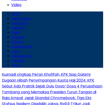
Video
Home
Malang Raya
Jawa Timur
Nasional
Politik
Ekonomi
Lifestyle
Entertainment
Sport
Internasional
Pers Rilis
Video
Kusnadi Ungkap Peran Khofifah, KPK Siap Dalami
Dugaan Hibah
Penyimpangan Kuota Haji 2024: KPK
Sebut Ada Praktik Sejak Dulu
Dosa-Dosa 4 Perusahaan
Tambang yang Memaksa Presiden Turun Tangan di
Raja Ampat
Jejak Skandal Chromebook: Tiga Eks
Stafsus Nadiem Diselidiki Jaksa, Rp9,9 Triliun Jadi