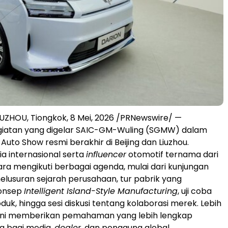
IUZHOU, Tiongkok
,
8 Mei, 2026
/PRNewswire/ —
giatan yang digelar SAIC-GM-Wuling (SGMW) dalam
 Auto Show resmi berakhir di Beijing dan Liuzhou.
a internasional serta
influencer
otomotif ternama dari
ra mengikuti berbagai agenda, mulai dari kunjungan
lusuran sejarah perusahaan, tur pabrik yang
onsep
Intelligent Island-Style Manufacturing
, uji coba
roduk, hingga sesi diskusi tentang kolaborasi merek. Lebih
n ini memberikan pemahaman yang lebih lengkap
g bagi media,
dealer
, dan pengguna global.