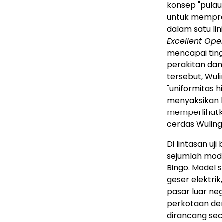
konsep "pulau 
untuk mempro
dalam satu lin
Excellent Op
mencapai ting
perakitan dan
tersebut, Wuli
"uniformitas h
menyaksikan l
memperlihatk
cerdas Wuling
Di lintasan uj
sejumlah model
Bingo. Model s
geser elektri
pasar luar neg
perkotaan den
dirancang sec