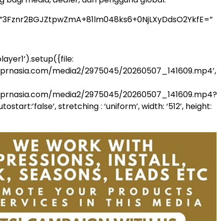
=”3Fznr2BGJZtpwZmA+81lm048ks6+0NjLXyDdsO2YkfE=”
ayer1’).setup({file:
.prnasia.com/media2/2975045/20260507_141609.mp4’,
.prnasia.com/media2/2975045/20260507_141609.mp4?
start:’false’, stretching : ‘uniform’, width: ‘512’, height: