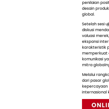
penilaian posi
desain produ
global.
Setelah sesi u
diskusi mend
valuasi merek
ekspansi inte
karakteristik
memperkuat ar
komunikasi ya
mitra globaln
Melalui rangk
dari pasar gl
kepercayaan 
internasional