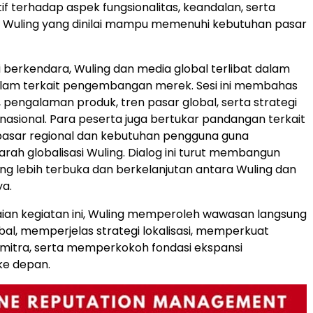
tif terhadap aspek fungsionalitas, keandalan, serta
k Wuling yang dinilai mampu memenuhi kebutuhan pasar
ji berkendara, Wuling dan media global terlibat dalam
alam terkait pengembangan merek. Sesi ini membahas
, pengalaman produk, tren pasar global, serta strategi
rnasional. Para peserta juga bertukar pandangan terkait
 pasar regional dan kebutuhan pengguna guna
ah globalisasi Wuling. Dialog ini turut membangun
ng lebih terbuka dan berkelanjutan antara Wuling dan
ya.
aian kegiatan ini, Wuling memperoleh wawasan langsung
obal, memperjelas strategi lokalisasi, memperkuat
mitra, serta memperkokoh fondasi ekspansi
 ke depan.