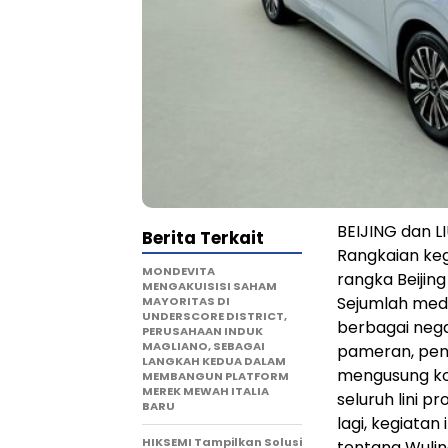
BEIJING dan L
Berita Terkait
Rangkaian ke
MONDEVITA
rangka Beijing
MENGAKUISISI SAHAM
Sejumlah medi
MAYORITAS DI
UNDERSCORE DISTRICT,
berbagai nega
PERUSAHAAN INDUK
MAGLIANO, SEBAGAI
pameran, pene
LANGKAH KEDUA DALAM
mengusung k
MEMBANGUN PLATFORM
MEREK MEWAH ITALIA
seluruh lini p
BARU
lagi, kegiata
HIKSEMI Tampilkan Solusi
tentang Wulin