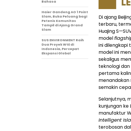
Bahasa
Haier Gandeng AO 1 Point
Di ajang Beij
Slam, Buka Peluang bagi
Petenis Komunitas
terbaru, terma
Tampil di Ajang Grand
Slam
Huajing S—S
model
flagshi
SUS ENVIRONMENT Raih
ini dilengkap
Dua Proyek WtE di
Indonesia, Percepat
model ini men
Ekspansi Global
sekaligus me
teknologi da
pertama kalin
menandakan s
semakin cepa
Selanjutnya, 
kunjungan ke 
manufaktur Wu
Intelligent I
terobosan dal