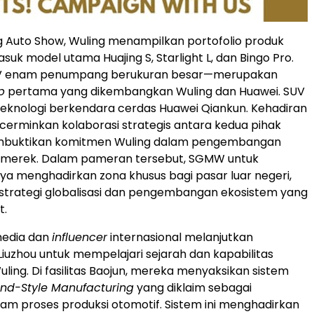
ing Auto Show, Wuling menampilkan portofolio produk
suk model utama Huajing S, Starlight L, dan Bingo Pro.
UV enam penumpang berukuran besar—merupakan
p
pertama yang dikembangkan Wuling dan Huawei. SUV
i teknologi berkendara cerdas Huawei Qiankun. Kehadiran
cerminkan kolaborasi strategis antara kedua pihak
mbuktikan komitmen Wuling dalam pengembangan
n merek. Dalam pameran tersebut, SGMW untuk
ya menghadirkan zona khusus bagi pasar luar negeri,
trategi globalisasi dan pengembangan ekosistem yang
t.
media dan
influencer
internasional melanjutkan
Liuzhou untuk mempelajari sejarah dan kapabilitas
ling. Di fasilitas Baojun, mereka menyaksikan sistem
sland-Style Manufacturing
yang diklaim sebagai
am proses produksi otomotif. Sistem ini menghadirkan