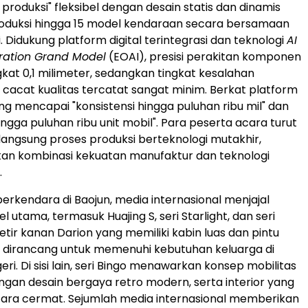
produksi" fleksibel dengan desain statis dan dinamis
duksi hingga 15 model kendaraan secara bersamaan
i. Didukung platform digital terintegrasi dan teknologi
AI
eration Grand Model
(EOAI), presisi perakitan komponen
kat 0,1 milimeter, sedangkan tingkat kesalahan
 cacat kualitas tercatat sangat minim. Berkat platform
ng mencapai "konsistensi hingga puluhan ribu mil" dan
ingga puluhan ribu unit mobil". Para peserta acara turut
angsung proses produksi berteknologi mutakhir,
an kombinasi kekuatan manufaktur dan teknologi
.
i berkendara di Baojun, media internasional menjajal
 utama, termasuk Huajing S, seri Starlight, dan seri
etir kanan Darion yang memiliki kabin luas dan pintu
k, dirancang untuk memenuhi kebutuhan keluarga di
eri. Di sisi lain, seri Bingo menawarkan konsep mobilitas
gan desain bergaya retro modern, serta interior yang
ara cermat. Sejumlah media internasional memberikan