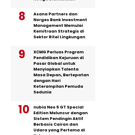
Asana Partners dan
Norges Bank Investment
Management Memulai
Kemitraan Strategis di
Sektor Ritel Lingkungan
XCMG Perluas Program
Pendidikan Kejuruan di
Pasar Global untuk
Menyiapkan Talenta
Masa Depan, Bertepatan
dengan Hari
Keterampilan Pemuda
Sedunia
nubia Neo 5 GT Special
Edition Meluncur dengan
Sistem Pendingin Aktif
Berbasis Cairan dan
Udara yang Pertama di