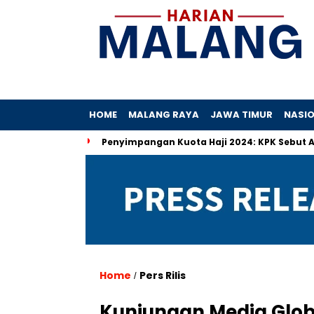
HOME
MALANG RAYA
JAWA TIMUR
NASI
 Hibah
Penyimpangan Kuota Haji 2024: KPK Sebut Ada Praktik
Home
Pers Rilis
/
Kunjungan Media Glob