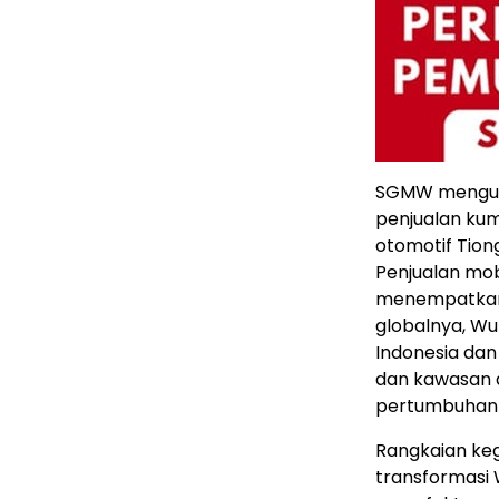
SGMW mengus
penjualan kum
otomotif Tio
Penjualan mob
menempatkan 
globalnya, Wu
Indonesia dan
dan kawasan d
pertumbuhan e
Rangkaian keg
transformasi 