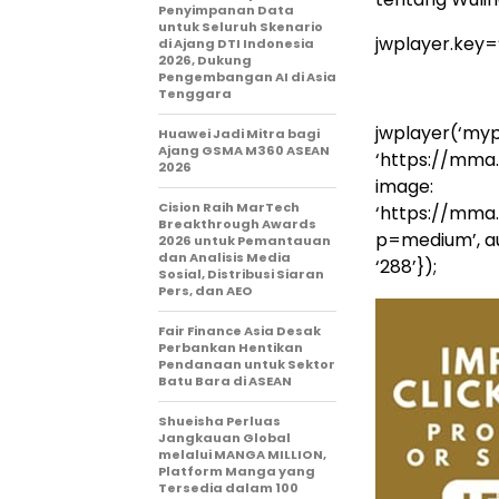
Penyimpanan Data
untuk Seluruh Skenario
jwplayer.key
di Ajang DTI Indonesia
2026, Dukung
Pengembangan AI di Asia
Tenggara
jwplayer(‘mypl
Huawei Jadi Mitra bagi
Ajang GSMA M360 ASEAN
‘https://mma
2026
image:
Cision Raih MarTech
‘https://mma
Breakthrough Awards
p=medium’, auto
2026 untuk Pemantauan
dan Analisis Media
‘288’});
Sosial, Distribusi Siaran
Pers, dan AEO
Fair Finance Asia Desak
Perbankan Hentikan
Pendanaan untuk Sektor
Batu Bara di ASEAN
Shueisha Perluas
Jangkauan Global
melalui MANGA MILLION,
Platform Manga yang
Tersedia dalam 100