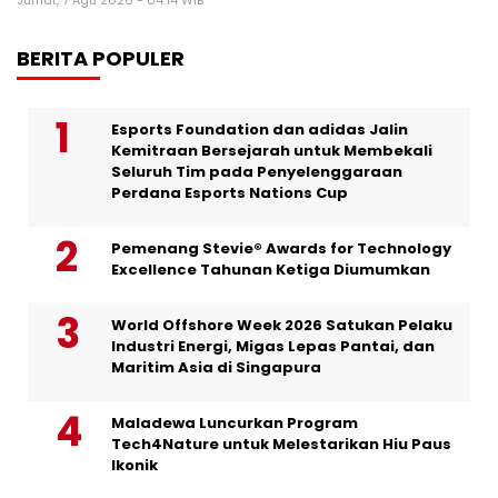
Jumat, 7 Agu 2026 - 04:14 WIB
BERITA POPULER
Esports Foundation dan adidas Jalin
Kemitraan Bersejarah untuk Membekali
Seluruh Tim pada Penyelenggaraan
Perdana Esports Nations Cup
Pemenang Stevie® Awards for Technology
Excellence Tahunan Ketiga Diumumkan
World Offshore Week 2026 Satukan Pelaku
Industri Energi, Migas Lepas Pantai, dan
Maritim Asia di Singapura
Maladewa Luncurkan Program
Tech4Nature untuk Melestarikan Hiu Paus
Ikonik