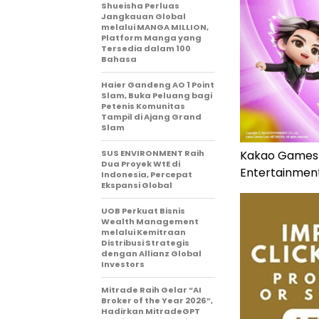
Shueisha Perluas
Jangkauan Global
melalui MANGA MILLION,
Platform Manga yang
Tersedia dalam 100
Bahasa
Haier Gandeng AO 1 Point
Slam, Buka Peluang bagi
Petenis Komunitas
Tampil di Ajang Grand
Slam
SUS ENVIRONMENT Raih
Kakao Games 
Dua Proyek WtE di
Entertainment
Indonesia, Percepat
Ekspansi Global
UOB Perkuat Bisnis
Wealth Management
melalui Kemitraan
Distribusi Strategis
dengan Allianz Global
Investors
Mitrade Raih Gelar “AI
Broker of the Year 2026”,
Hadirkan MitradeGPT