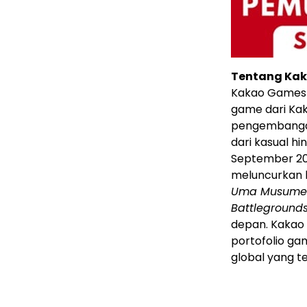
Tentang Kak
Kakao Games 
game dari Ka
pengembangan
dari kasual h
September 20
meluncurkan b
Uma Musume 
Battleground
depan. Kakao
portofolio ga
global yang 