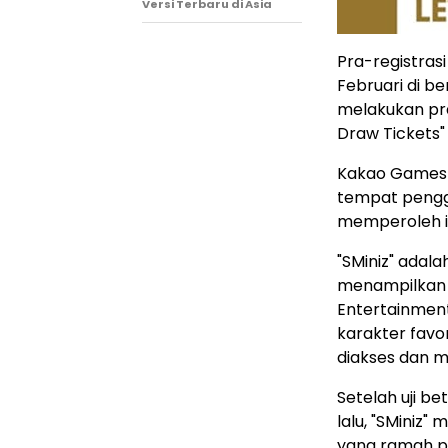
Versi Terbaru di Asia
Pra-registrasi
Februari di be
melakukan pr
Draw Tickets" 
Kakao Games 
tempat pengg
memperoleh i
"SMiniz" adal
menampilkan ve
Entertainmen
karakter fav
diakses dan 
Setelah uji b
lalu, "SMiniz
yang ramah p