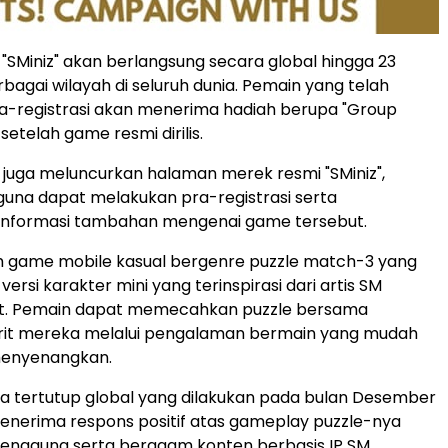
 "SMiniz" akan berlangsung secara global hingga 23
rbagai wilayah di seluruh dunia. Pemain yang telah
a-registrasi akan menerima hadiah berupa "Group
setelah game resmi dirilis.
juga meluncurkan halaman merek resmi "SMiniz",
una dapat melakukan pra-registrasi serta
nformasi tambahan mengenai game tersebut.
ah game mobile kasual bergenre puzzle match-3 yang
rsi karakter mini yang terinspirasi dari artis SM
t. Pemain dapat memecahkan puzzle bersama
orit mereka melalui pengalaman bermain yang mudah
menyenangkan.
eta tertutup global yang dilakukan pada bulan Desember
" menerima respons positif atas gameplay puzzle-nya
engguna serta beragam konten berbasis IP SM,