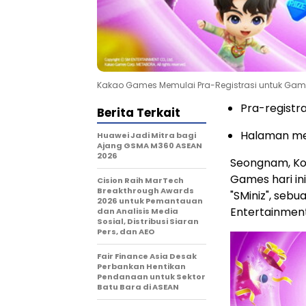
Kakao Games Memulai Pra-Registrasi untuk Game 
Pra-registra
Berita Terkait
Halaman mer
Huawei Jadi Mitra bagi
Ajang GSMA M360 ASEAN
2026
Seongnam, Ko
Games hari in
Cision Raih MarTech
Breakthrough Awards
"SMiniz", seb
2026 untuk Pemantauan
Entertainment
dan Analisis Media
Sosial, Distribusi Siaran
Pers, dan AEO
Fair Finance Asia Desak
Perbankan Hentikan
Pendanaan untuk Sektor
Batu Bara di ASEAN