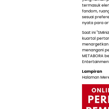
termasuk ele
fandom, ruang
sesuai prefere
nyata para art
Saat ini "SMi
kuartal perta
menargetkan 
menangani pen
METABORA be
Entertainment
Lampiran
Halaman Merek