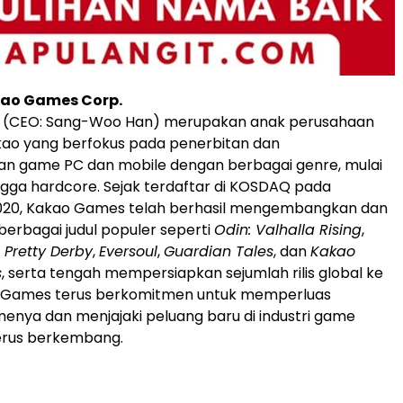
ao Games Corp.
(CEO: Sang-Woo Han) merupakan anak perusahaan
kao yang berfokus pada penerbitan dan
 game PC dan mobile dengan berbagai genre, mulai
ingga hardcore. Sejak terdaftar di KOSDAQ pada
20, Kakao Games telah berhasil mengembangkan dan
erbagai judul populer seperti
Odin: Valhalla Rising
,
Pretty Derby
,
Eversoul
,
Guardian Tales
, dan
Kakao
s
, serta tengah mempersiapkan sejumlah rilis global ke
 Games terus berkomitmen untuk memperluas
menya dan menjajaki peluang baru di industri game
terus berkembang.