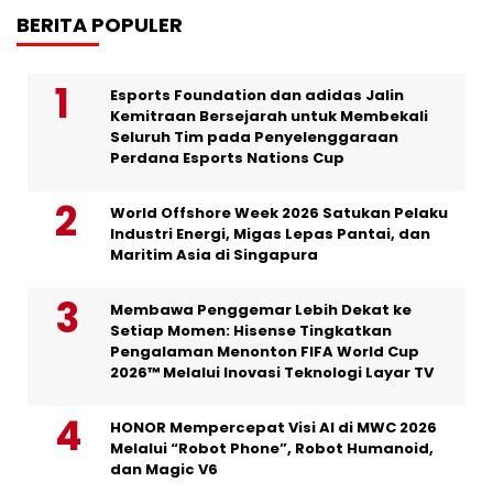
BERITA POPULER
Esports Foundation dan adidas Jalin
Kemitraan Bersejarah untuk Membekali
Seluruh Tim pada Penyelenggaraan
Perdana Esports Nations Cup
World Offshore Week 2026 Satukan Pelaku
Industri Energi, Migas Lepas Pantai, dan
Maritim Asia di Singapura
Membawa Penggemar Lebih Dekat ke
Setiap Momen: Hisense Tingkatkan
Pengalaman Menonton FIFA World Cup
2026™ Melalui Inovasi Teknologi Layar TV
HONOR Mempercepat Visi AI di MWC 2026
Melalui “Robot Phone”, Robot Humanoid,
dan Magic V6