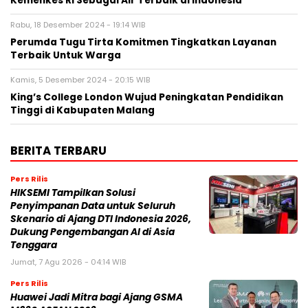
Kemenkes RI Sebagai Air Terbaik di Indonesia
Rabu, 18 Desember 2024 - 19:14 WIB
Perumda Tugu Tirta Komitmen Tingkatkan Layanan
Terbaik Untuk Warga
Kamis, 5 Desember 2024 - 20:15 WIB
King’s College London Wujud Peningkatan Pendidikan
Tinggi di Kabupaten Malang
BERITA TERBARU
Pers Rilis
HIKSEMI Tampilkan Solusi
Penyimpanan Data untuk Seluruh
Skenario di Ajang DTI Indonesia 2026,
Dukung Pengembangan AI di Asia
Tenggara
Jumat, 7 Agu 2026 - 04:14 WIB
Pers Rilis
Huawei Jadi Mitra bagi Ajang GSMA