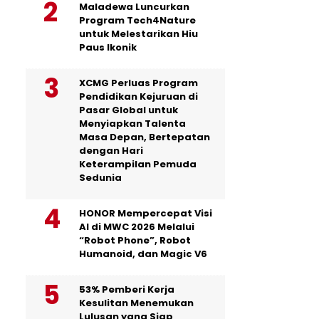
Maladewa Luncurkan
Program Tech4Nature
untuk Melestarikan Hiu
Paus Ikonik
XCMG Perluas Program
Pendidikan Kejuruan di
Pasar Global untuk
Menyiapkan Talenta
Masa Depan, Bertepatan
dengan Hari
Keterampilan Pemuda
Sedunia
HONOR Mempercepat Visi
AI di MWC 2026 Melalui
“Robot Phone”, Robot
Humanoid, dan Magic V6
53% Pemberi Kerja
Kesulitan Menemukan
Lulusan yang Siap