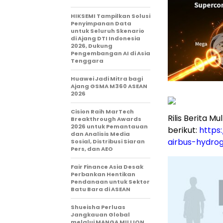
HIKSEMI Tampilkan Solusi
Penyimpanan Data
untuk Seluruh Skenario
di Ajang DTI Indonesia
2026, Dukung
Pengembangan AI di Asia
Tenggara
Huawei Jadi Mitra bagi
Ajang GSMA M360 ASEAN
2026
Cision Raih MarTech
Rilis Berita Mu
Breakthrough Awards
2026 untuk Pemantauan
berikut:
https
dan Analisis Media
airbus-hydro
Sosial, Distribusi Siaran
Pers, dan AEO
Fair Finance Asia Desak
Perbankan Hentikan
Pendanaan untuk Sektor
Batu Bara di ASEAN
Shueisha Perluas
Jangkauan Global
melalui MANGA MILLION,