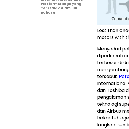
Platform Manga yang
Tersedia dalam 100
Bahasa
Less than one
motors with 
Menyadari pot
diperkenalkan
terbesar di du
mengembangka
tersebut.
Pere
Internationa
dan Toshiba d
pengalaman s
teknologi sup
dan Airbus m
bakar hidroge
langkah pent