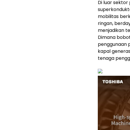
Di luar sekto
superkondukt
mobilitas ber
ringan, berday
menjadikan tek
Dimana bobot 
penggunaan p
kapal generasi
tenaga pengge