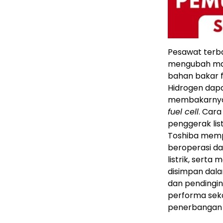
Pesawat terba
mengubah mas
bahan bakar f
Hidrogen dap
membakarnya d
fuel cell
. Cara
penggerak lis
Toshiba memp
beroperasi da
listrik, serta
disimpan dala
dan pendingi
performa sek
penerbangan 