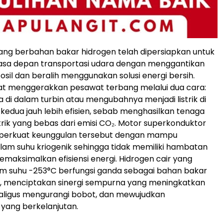
ng berbahan bakar hidrogen telah dipersiapkan untuk
a depan transportasi udara dengan menggantikan
osil dan beralih menggunakan solusi energi bersih.
at menggerakkan pesawat terbang melalui dua cara:
i dalam turbin atau mengubahnya menjadi listrik di
 kedua jauh lebih efisien, sebab menghasilkan tenaga
trik yang bebas dari emisi CO₂. Motor superkonduktor
erkuat keunggulan tersebut dengan mampu
lam suhu kriogenik sehingga tidak memiliki hambatan
 memaksimalkan efisiensi energi. Hidrogen cair yang
m suhu -253°C berfungsi ganda sebagai bahan bakar
n, menciptakan sinergi sempurna yang meningkatkan
aligus mengurangi bobot, dan mewujudkan
yang berkelanjutan.