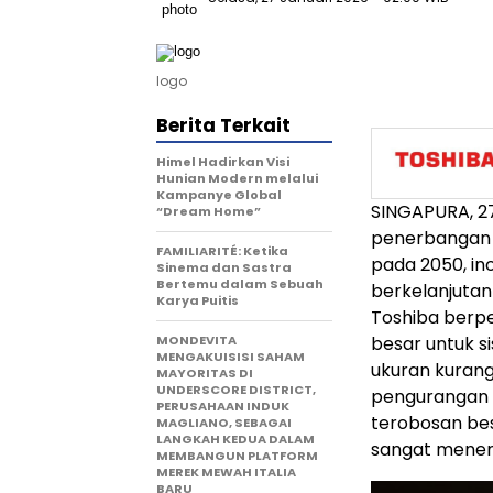
logo
Berita Terkait
Himel Hadirkan Visi
Hunian Modern melalui
Kampanye Global
SINGAPURA, 27
“Dream Home”
penerbangan 
FAMILIARITÉ: Ketika
pada 2050, in
Sinema dan Sastra
Bertemu dalam Sebuah
berkelanjutan
Karya Puitis
Toshiba berpe
MONDEVITA
besar untuk s
MENGAKUISISI SAHAM
ukuran kurang
MAYORITAS DI
UNDERSCORE DISTRICT,
pengurangan u
PERUSAHAAN INDUK
terobosan bes
MAGLIANO, SEBAGAI
LANGKAH KEDUA DALAM
sangat menen
MEMBANGUN PLATFORM
MEREK MEWAH ITALIA
BARU