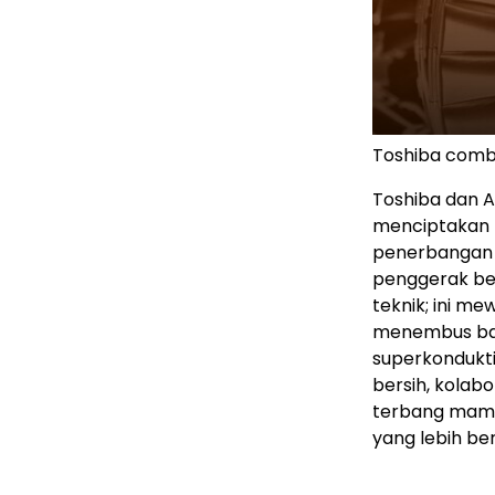
Toshiba combi
Toshiba dan A
menciptakan 
penerbangan 
penggerak ber
teknik; ini me
menembus bat
superkondukti
bersih, kola
terbang mampu
yang lebih ber