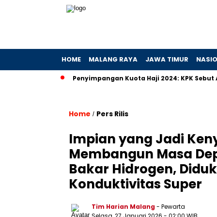
HOME
MALANG RAYA
JAWA TIMUR
NASI
an Hibah
Penyimpangan Kuota Haji 2024: KPK Sebut Ada Prak
Home
Pers Rilis
/
Impian yang Jadi Keny
Membangun Masa Dep
Bakar Hidrogen, Diduk
Konduktivitas Super
Tim Harian Malang
- Pewarta
Selasa, 27 Januari 2026
- 02:00 WIB