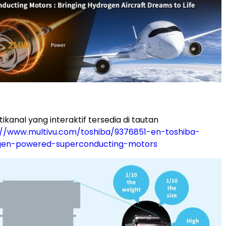
ltikanal yang interaktif tersedia di tautan
://www.multivu.com/toshiba/9376851-en-toshiba-
gen-powered-superconducting-motors