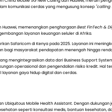
leh China Mobile 5G New Calling dan Huawei, meraih pen
dalam komunikasi cerdas yang mengusung konsep
"calling
 dan Huawei, memenangkan penghargaan
Best FinTech & D
gembangan layanan keuangan seluler di Afrika.
rkan Safaricom di Kenya pada 2025. Layanan ini meningk
an bagi masyarakat pendapatan menengah hingga renda
yang mengintegrasikan data dari Business Support Syste
ungan operasional dan pengendalian risiko kredit. Hal 
ayanan gaya hidup digital dan cerdas.
Ubiquitous Mobile Health Assistant. Dengan dukungan ja
kesehatan seperti konsultasi medis, bantuan kesehatan,