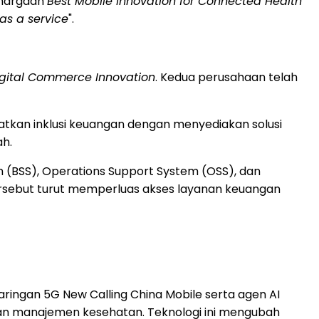
ghargaan
Best Mobile Innovation for Connected Health
 as a service
".
igital Commerce Innovation
. Kedua perusahaan telah
atkan inklusi keuangan dengan menyediakan solusi
h.
m (BSS), Operations Support System (OSS), dan
tersebut turut memperluas akses layanan keuangan
ringan 5G New Calling China Mobile serta agen AI
 dan manajemen kesehatan. Teknologi ini mengubah