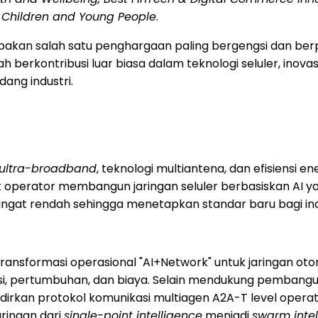
f Children and Young People
.
n salah satu penghargaan paling bergengsi dan berpeng
h berkontribusi luar biasa dalam teknologi seluler, inovas
ang industri.
ultra-broadband
, teknologi multiantena, dan efisiensi 
hak operator membangun jaringan seluler berbasiskan AI
ngat rendah sehingga menetapkan standar baru bagi indu
ansformasi operasional "AI+Network" untuk jaringan ot
si, pertumbuhan, dan biaya. Selain mendukung pembangunan
ghadirkan protokol komunikasi multiagen A2A-T level opera
ringan dari
single-point intelligence
menjadi
swarm intel