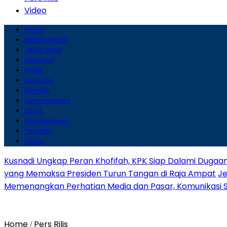
Video
Home
Malang Raya
Jawa Timur
Nasional
Politik
Ekonomi
Lifestyle
Entertainment
Sport
Internasional
Pers Rilis
Video
Kusnadi Ungkap Peran Khofifah, KPK Siap Dalami Dugaa
yang Memaksa Presiden Turun Tangan di Raja Ampat
Je
Memenangkan Perhatian Media dan Pasar, Komunikasi Str
Home
Pers Rilis
/