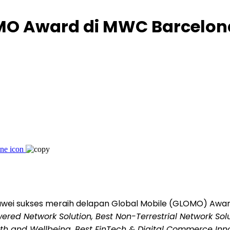
MO Award di MWC Barcelon
wei sukses meraih delapan Global Mobile (GLOMO) Awar
wered Network Solution, Best Non-Terrestrial Network So
 and Wellbeing, Best FinTech & Digital Commerce Innovat