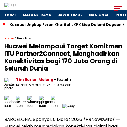
HOME
MALANG RAYA
JAWA TIMUR
NASIONAL
POLIT
Kusnadi Ungkap Peran Khofifah, KPK Siap Dalami Dugaan H
/
Home
Pers Rilis
Huawei Melampaui Target Komitmen
ITU Partner2Connect, Menghadirkan
Konektivitas bagi 170 Juta Orang di
Seluruh Dunia
Tim Harian Malang
- Pewarta
Kamis, 5 Maret 2026
- 00:53 WIB
BARCELONA, Spanyol, 5 Maret 2026 /PRNewswire/ —
Huawei telah menyediakan konektivitas digital bagi