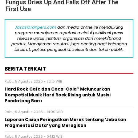
Fungus Dries Up And Falls Off After The
First Use
Jasasiaranpers.com
dan media online ini mendukung
program manajemen reputasi melalui publikasi press
release untuk institusi, organisasi dan merek/brand
produk. Manajemen reputasi juga penting bagi kalangan
birokrat, politisi, pengusaha, selebriti dan tokoh publik.
BERITA TERKAIT
Rabu, 5 Agustus 2026 - 22:15 WIB
Hard Rock Cafe dan Coca-Cola® Meluncurkan
Kompetisi Musik Hard Rock Rising untuk Musisi
Pendatang Baru
Rabu, 5 Agustus 2026 - 14:00 WIB
Laporan Cision Peringatkan Merek tentang ‘Jebakan
Fragmentasi Data’ yang Merugikan
Rabu, 5 Agustus 2026 - 04:12 WIB